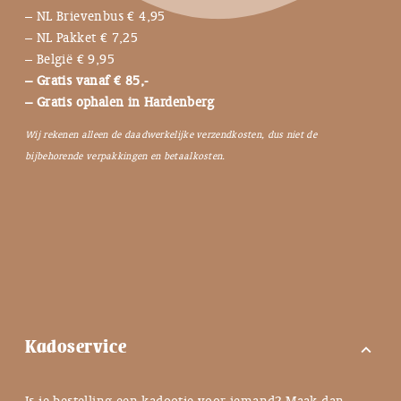
– NL Brievenbus € 4,95
– NL Pakket € 7,25
– België € 9,95
– Gratis vanaf € 85,-
– Gratis ophalen in Hardenberg
Wij rekenen alleen de daadwerkelijke verzendkosten, dus niet de
bijbehorende verpakkingen en betaalkosten.
Kadoservice
expand_more
Is je bestelling een kadootje voor iemand? Maak dan