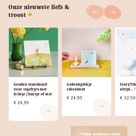
Onze nieuwste liefs &
west
east
troost
Gedenkplekje
StoryTil
Gouden standaard
eikenhout
altijd…’
voor tegeltjes met
lichtje / hartje of ster
€
24,95
€
32,50
€
24,95
east
east
Onze nieuwste items
east