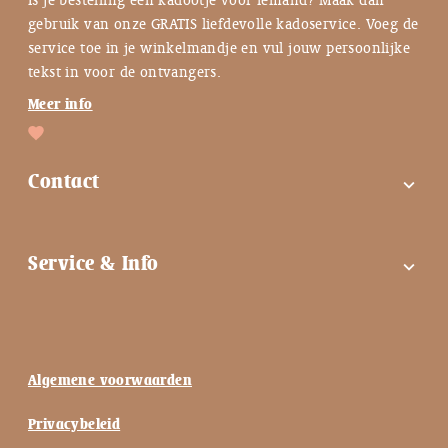
gebruik van onze GRATIS liefdevolle kadoservice. Voeg de
service toe in je winkelmandje en vul jouw persoonlijke
tekst in voor de ontvangers.
Meer info
Contact
expand_more
FAQ
Service & Info
expand_more
Contactgegevens
Instagram
Tips bij troost ♡
Facebook
Keuzehulp ♡
Algemene voorwaarden
Nieuwsbrief
Blog ♡
Privacybeleid