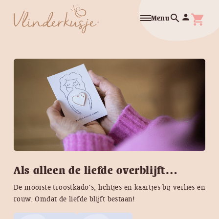
search
person
shopping_cart
Menu
Als alleen de liefde overblijft…
De mooiste troostkado’s, lichtjes en kaartjes bij verlies en
rouw. Omdat de liefde blijft bestaan!