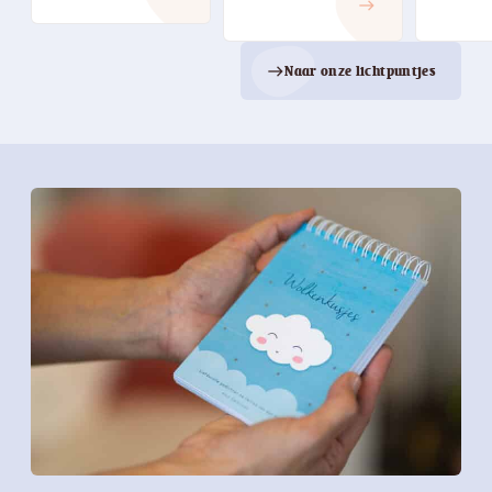
east
Naar onze lichtpuntjes
east