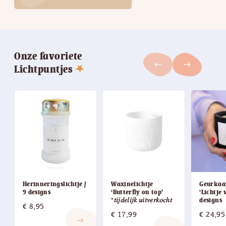
Onze favoriete
west
east
Lichtpuntjes
Herinneringslichtje /
Waxinelichtje
Geurkaa
9 designs
‘Butterfly on top’
‘Lichtje 
*𝑡𝑖𝑗𝑑𝑒𝑙𝑖𝑗𝑘 𝑢𝑖𝑡𝑣𝑒𝑟𝑘𝑜𝑐ℎ𝑡
designs
€
8,95
€
17,99
€
24,95
east