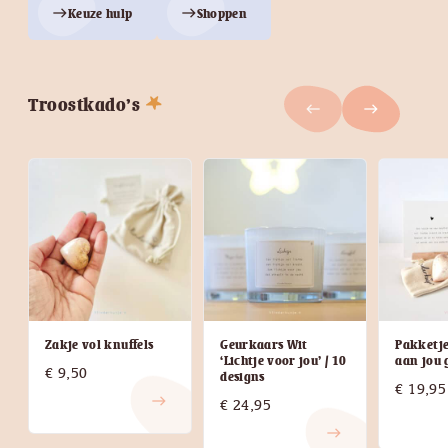
Keuze hulp
Shoppen
east
east
Troostkado’s
west
east
Zakje vol knuffels
Geurkaars Wit
Pakketje
‘Lichtje voor jou’ / 10
aan jou 
€
9,50
designs
€
19,95
east
€
24,95
east