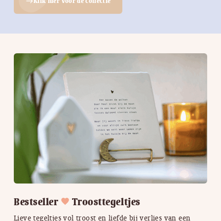
Klik hier voor de collectie
east
Bestseller
Troosttegeltjes
Lieve tegeltjes vol troost en liefde bij verlies van een