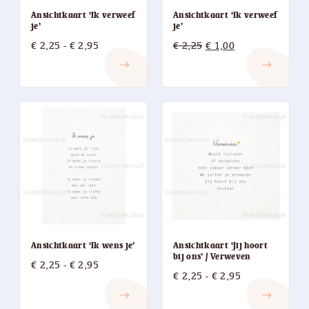
Ansichtkaart ‘Ik verweef
Ansichtkaart ‘Ik verweef
je’
je’
Prijsklasse:
Oorspronkelijke
Huidige
€
2,25
-
€
2,95
€
2,25
€
1,00
€ 2,25
prijs
prijs
east
east
tot
was:
is:
€ 2,95
€ 2,25.
€ 1,00.
Ansichtkaart ‘Ik wens je’
Ansichtkaart ‘Jij hoort
bij ons’ / Verweven
Prijsklasse:
€
2,25
-
€
2,95
Prijsklasse:
€
2,25
-
€
2,95
€ 2,25
€ 2,25
east
east
tot
tot