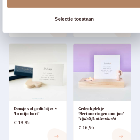
Ansichtkaart ‘Verweven’
Ansichtkaart ‘Verweven’
/ meervoud
/ Vlinder
Prijsklasse:
Prijsklasse:
€
2,25
-
€
2,95
€
2,25
-
€
2,95
Selectie toestaan
€ 2,25
€ 2,25
east
east
tot
tot
€ 2,95
€ 2,95
Doosje vol gedichtjes ⋆
Gedenkplekje
‘In mijn hart’
‘Herinneringen aan jou’
*𝑡𝑖𝑗𝑑𝑒𝑙𝑖𝑗𝑘 𝑢𝑖𝑡𝑣𝑒𝑟𝑘𝑜𝑐ℎ𝑡
€
19,95
€
16,95
east
east