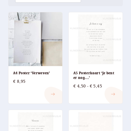
A4 Poster ‘Verweven’
A5 Posterkaart ‘Je bent
er nog…’
€
8,95
Prijsklasse:
€
4,50
-
€
5,45
€ 4,50
east
east
tot
€ 5,45