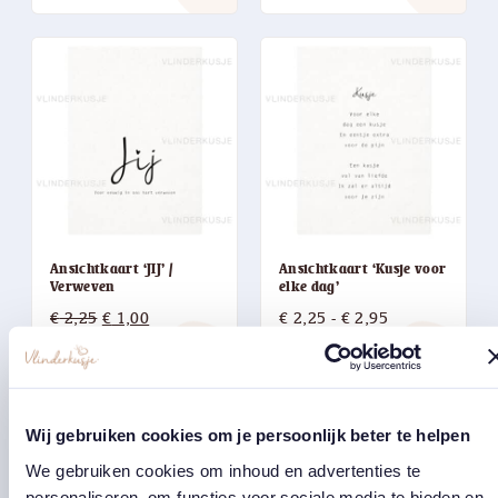
€ 2,95
€ 2,95
Ansichtkaart ‘JIJ’ /
Ansichtkaart ‘Kusje voor
Verweven
elke dag’
Oorspronkelijke
Huidige
Prijsklasse:
€
2,25
€
1,00
€
2,25
-
€
2,95
prijs
prijs
€ 2,25
east
east
was:
is:
tot
€ 2,25.
€ 1,00.
€ 2,95
Wij gebruiken cookies om je persoonlijk beter te helpen
We gebruiken cookies om inhoud en advertenties te
personaliseren, om functies voor sociale media te bieden en