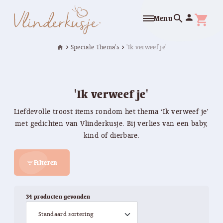
search
person
shopping_cart
Menu
Speciale Thema's
'Ik verweef je'
home
chevron_right
chevron_right
'Ik verweef je'
Liefdevolle troost items rondom het thema ‘Ik verweef je’
met gedichten van Vlinderkusje. Bij verlies van een baby,
kind of dierbare.
Filteren
filter_list
34 producten gevonden