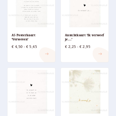
A5 Posterkaart
Ansichtkaart ‘Ik verweef
‘Verweven’
je…’
Prijsklasse:
Prijsklasse:
€
4,50
-
€
5,45
€
2,25
-
€
2,95
€ 4,50
€ 2,25
east
east
tot
tot
€ 5,45
€ 2,95