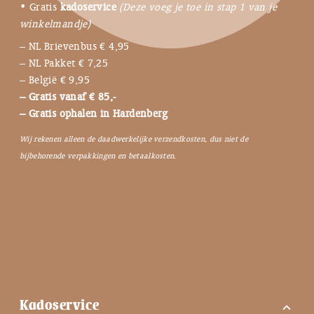
• Gratis
kadoservice
(Deze voeg je toe in stap 1 van je
winkelmandje)
– NL Brievenbus € 4,95
– NL Pakket € 7,25
– België € 9,95
– Gratis vanaf € 85,-
– Gratis ophalen in Hardenberg
Wij rekenen alleen de daadwerkelijke verzendkosten, dus niet de
bijbehorende verpakkingen en betaalkosten.
Kadoservice
expand_more