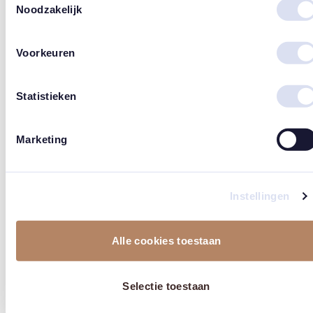
geven. Om verdriet te verzorgen, en de
Noodzakelijk
herinneringen en de liefde die overblijven te
koesteren.
Voorkeuren
Onze Missie; Verlies en verdriet bespreekbaar
Statistieken
maken en ruimte maken voor de liefde die
altijd zal blijven bestaan, ook wanneer het
leven eindigt. Anja, oprichtster van de
Marketing
troostshop, geeft woorden aan pijn en
verdriet bij verlies van een kind of een
andere dierbare, en heeft deze woorden en
Instellingen
gedichten in diverse producten van haar
merk Vlinderkusje verwerkt, zoals
ansichtkaarten, troosttegels, kaarsjes en
Alle cookies toestaan
meer.
Selectie toestaan