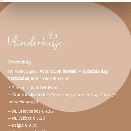
Verzending
Op werkdagen:
voor 11.00 besteld = dezelfde dag
verzonden
mét ‘Track & Trace’.
• Persoonlijk &
liefdevol
• Gratis
kadoservice
(Deze voeg je toe in stap 1 van je
winkelmandje)
– NL Brievenbus € 4,95
– NL Pakket € 7,25
– België € 9,95