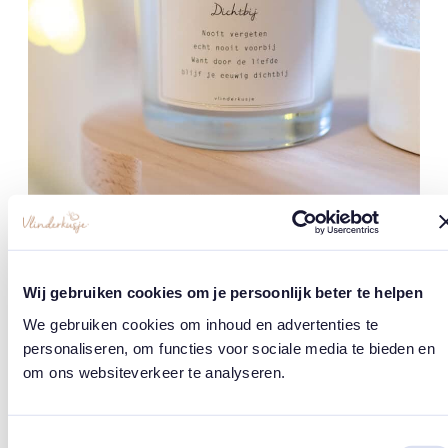
Wij gebruiken cookies om je persoonlijk beter te helpen
‘Ik verweef je, en ik leef je…’
We gebruiken cookies om inhoud en advertenties te
Wanneer er liefde is, zal iemand nooit
personaliseren, om functies voor sociale media te bieden en
verdwijnen, ook niet na de dood. Verweven
om ons websiteverkeer te analyseren.
in je dagen, levend in je hart. Voor altijd,
omdat liefde voor altijd is. Onze webshop is
ontstaan uit de drang deze liefde vorm te
Toestemmingsselectie