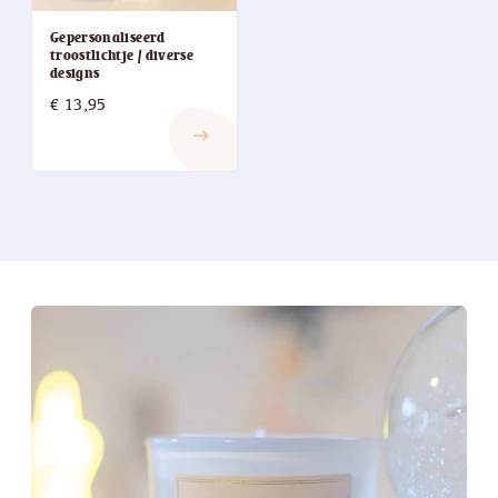
Gepersonaliseerd
troostlichtje / diverse
designs
€
13,95
east