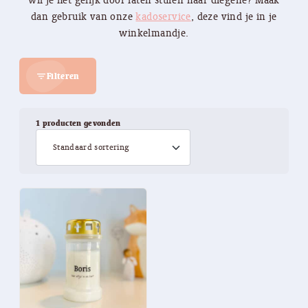
wil je het gelijk door laten sturen naar diegene? Maak
dan gebruik van onze
kadoservice
, deze vind je in je
winkelmandje.
Filteren
filter_list
1 producten gevonden