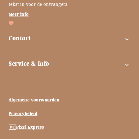
tekst in voor de ontvangers.
Meer info
Contact
expand_more
FAQ
Service & Info
expand_more
Contactgegevens
Instagram
Tips bij troost ♡
Facebook
Keuzehulp ♡
Algemene voorwaarden
Nieuwsbrief
Blog ♡
Privacybeleid
Vlinderkusje blog
Mijn account
Pixel Express
Onze Missie
Shop informatie