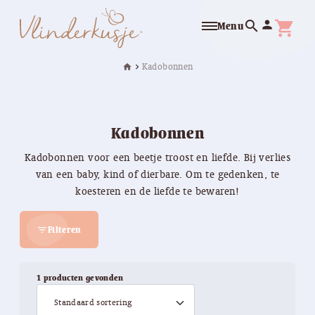
search
person
shopping_cart
Menu
Kadobonnen
home
chevron_right
Kadobonnen
Kadobonnen voor een beetje troost en liefde. Bij verlies
van een baby, kind of dierbare. Om te gedenken, te
koesteren en de liefde te bewaren!
Filteren
filter_list
1 producten gevonden