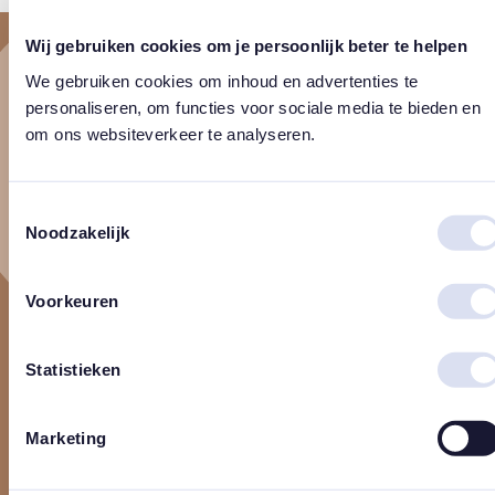
Wij gebruiken cookies om je persoonlijk beter te helpen
We gebruiken cookies om inhoud en advertenties te
personaliseren, om functies voor sociale media te bieden en
om ons websiteverkeer te analyseren.
Toestemmingsselectie
Noodzakelijk
Verzending
Met liefde ingepakt en verzonden binnen 1 á 2
werkdagen ♡
Voorkeuren
• Persoonlijk &
liefdevol
• Gratis
kadoservice
(Deze voeg je toe in stap 1 van je
Statistieken
winkelmandje)
– NL Brievenbus € 4,95
Marketing
– NL Pakket € 7,25
– België € 9,95