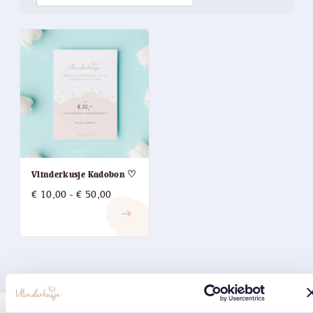
Vlinderkusje Kadobon ♡
Prijsklasse:
€
10,00
-
€
50,00
€ 10,00
east
tot
€ 50,00