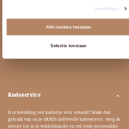
– Altijd met Track & Trace
Instellingen
– Gratis vanaf € 85,-
– Gratis ophalen in Hardenberg
Alle cookies toestaan
Wij rekenen alleen de daadwerkelijke verzendkosten, dus niet de
bijbehorende verpakkingen en betaalkosten.
Selectie toestaan
Kadoservice
expand_more
Is je bestelling een kadootje voor iemand? Maak dan
gebruik van onze GRATIS liefdevolle kadoservice. Voeg de
service toe in je winkelmandje en vul jouw persoonlijke