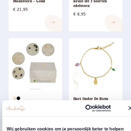
keuze uit 3 soorten
Maansteen – Goud
edelsteen
€
21,95
€
8,95
east
east
Hart Onder De Riem
Geurkaarsen set met
Armband / Goud
edelstenen / in kadobox
€
27,95
Oorspronkelijke
Huidige
€
16,95
€
9,95
prijs
prijs
east
east
Wij gebruiken cookies om je persoonlijk beter te helpen
was:
is: