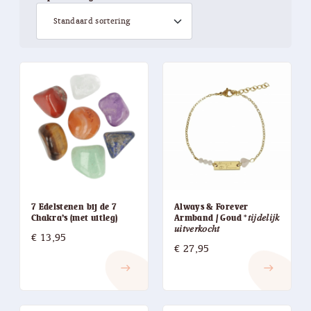
7 Edelstenen bij de 7
Always & Forever
Chakra’s (met uitleg)
Armband / Goud *𝑡𝑖𝑗𝑑𝑒𝑙𝑖𝑗𝑘
𝑢𝑖𝑡𝑣𝑒𝑟𝑘𝑜𝑐ℎ𝑡
€
13,95
€
27,95
east
east