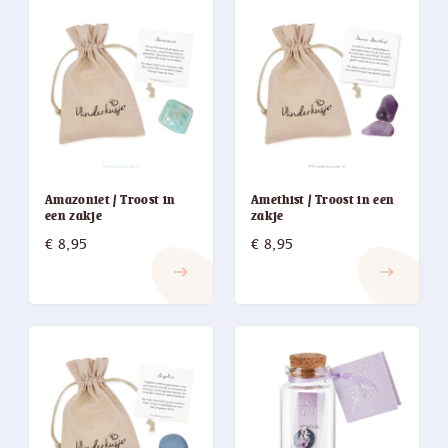
Amazoniet / Troost in
Amethist / Troost in een
een zakje
zakje
€
8,95
€
8,95
east
east