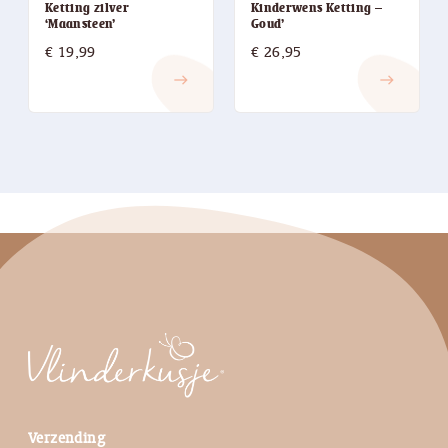
Ketting zilver
Kinderwens Ketting –
‘Maansteen’
Goud’
€
19,99
€
26,95
east
east
Verzending