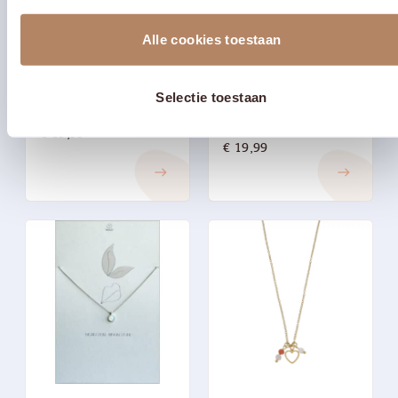
Alle cookies toestaan
Selectie toestaan
Ketting goud ‘Onyx’
Ketting goud
‘Rozenkwarts’
€
19,99
€
19,99
east
east