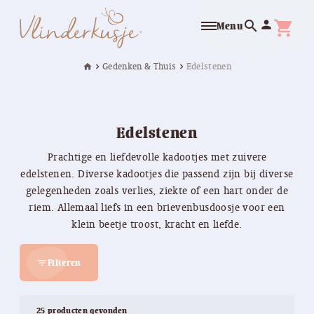
search
person
shopping_cart
Menu
Gedenken & Thuis
Edelstenen
home
chevron_right
chevron_right
Edelstenen
Prachtige en liefdevolle kadootjes met zuivere
edelstenen. Diverse kadootjes die passend zijn bij diverse
gelegenheden zoals verlies, ziekte of een hart onder de
riem. Allemaal liefs in een brievenbusdoosje voor een
klein beetje troost, kracht en liefde.
Filteren
filter_list
25 producten gevonden