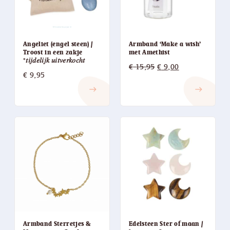
Angeliet (engel steen) /
Armband ‘Make a wish’
Troost in een zakje
met Amethist
*𝑡𝑖𝑗𝑑𝑒𝑙𝑖𝑗𝑘 𝑢𝑖𝑡𝑣𝑒𝑟𝑘𝑜𝑐ℎ𝑡
Oorspronkelijke
Huidige
€
15,95
€
9,00
€
9,95
prijs
prijs
east
east
was:
is:
€ 15,95.
€ 9,00.
Edelsteen Ster of maan /
Armband Sterretjes &