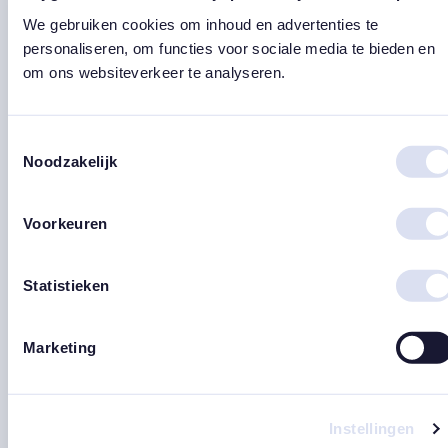
€ 16,95.
€ 9,95.
We gebruiken cookies om inhoud en advertenties te
personaliseren, om functies voor sociale media te bieden en
om ons websiteverkeer te analyseren.
Toestemmingsselectie
Noodzakelijk
Voorkeuren
Heren armband
Ketting ‘Make a wish’
edelsteen / 4 soorten
met Amethist
Prijsklasse:
Oorspronkelijke
Huidige
€
24,95
-
€
29,95
€
18,50
€
10,00
Statistieken
€ 24,95
prijs
prijs
east
east
tot
was:
is:
Marketing
€ 29,95
€ 18,50.
€ 10,00.
Instellingen