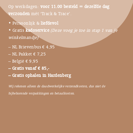
Op werkdagen:
voor 11.00 besteld = dezelfde dag
verzonden
mét ‘Track & Trace’.
• Persoonlijk &
liefdevol
• Gratis
kadoservice
(Deze voeg je toe in stap 1 van je
winkelmandje)
– NL Brievenbus € 4,95
– NL Pakket € 7,25
– België € 9,95
– Gratis vanaf € 85,-
– Gratis ophalen in Hardenberg
Wij rekenen alleen de daadwerkelijke verzendkosten, dus niet de
bijbehorende verpakkingen en betaalkosten.