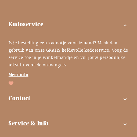
Kadoservice
expand_more
Is je bestelling een kadootje voor iemand? Maak dan
gebruik van onze GRATIS liefdevolle kadoservice. Voeg de
service toe in je winkelmandje en vul jouw persoonlijke
tekst in voor de ontvangers.
Meer info
Contact
expand_more
FAQ
Service & Info
expand_more
Contactgegevens