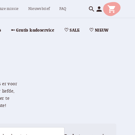
shopping_cart
person
search
nze missie
Nieuwsbrief
FAQ
s
➵ Gratis kadoservice
♡ SALE
♡ NIEUW
s er voor
 liefde,
er te
ste!