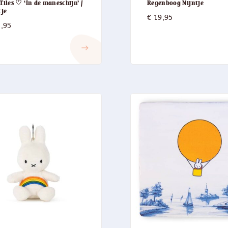
Tiles ♡ ‘In de maneschijn’ /
Regenboog Nijntje
tje
€
19,95
,95
east