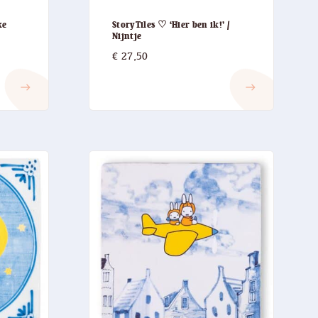
ke
StoryTiles ♡ ‘Hier ben ik!’ /
Nijntje
€
27,50
east
east