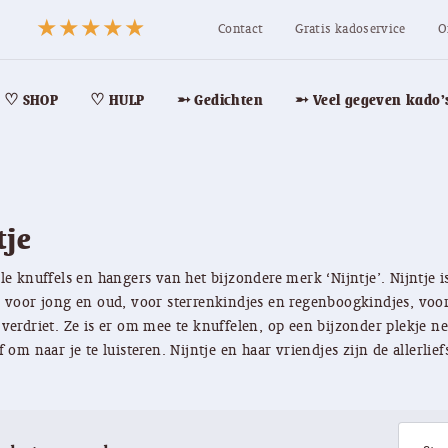
Contact
Gratis kadoservice
O
♡ SHOP
♡ HULP
➵ Gedichten
➵ Veel gegeven kado’
tje
le knuffels en hangers van het bijzondere merk ‘Nijntje’. Nijntje i
, voor jong en oud, voor sterrenkindjes en regenboogkindjes, voor
verdriet. Ze is er om mee te knuffelen, op een bijzonder plekje ne
f om naar je te luisteren. Nijntje en haar vriendjes zijn de allerlief