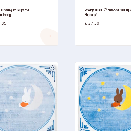
telhanger Nijntje
StoryTiles ♡ ‘Avontuurlij
enboog
Nijntje’
,95
€
27,50
east