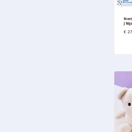
Stor
/ Nij
€
27