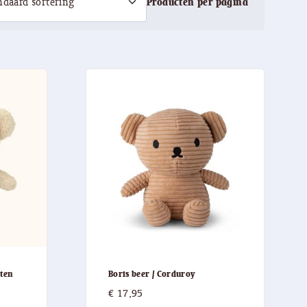
Producten per pagina
aten
Boris beer / Corduroy
asse:
€
17,95