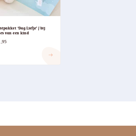
stpakket ‘Dag Liefje’ / bij
ies van een kind
,95
east