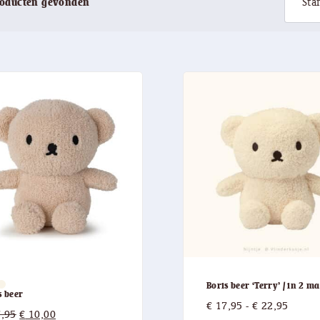
roducten gevonden
Boris beer ‘Terry’ / in 2 m
s beer
Prijskl
€
17,95
-
€
22,95
Oorspronkelijke
Huidige
,95
€
10,00