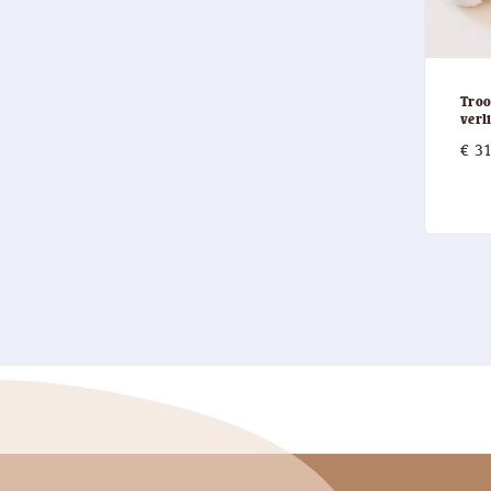
Troo
verl
€
31