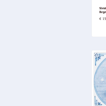
Sleu
Reg
€
15