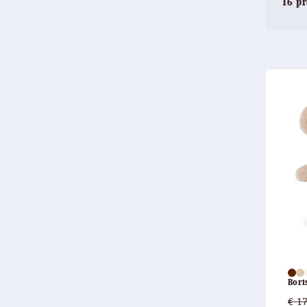
16 p
Bori
€
17