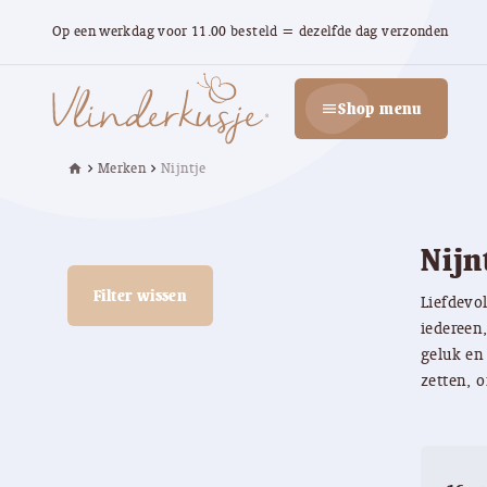
Op een werkdag voor 11.00 besteld = dezelfde dag verzonden
Shop menu
menu
Merken
Nijntje
home
chevron_right
chevron_right
Nijn
Filter wissen
Liefdevol
iedereen
geluk en 
zetten, o