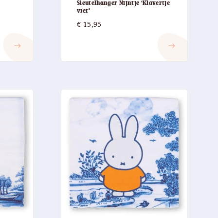
Sleutelhanger Nijntje ‘Klavertje
vier’
€
15,95
east
east