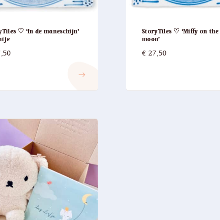
yTiles ♡ ‘In de maneschijn’
StoryTiles ♡ ‘Miffy on the
ntje
moon’
,50
€
27,50
east