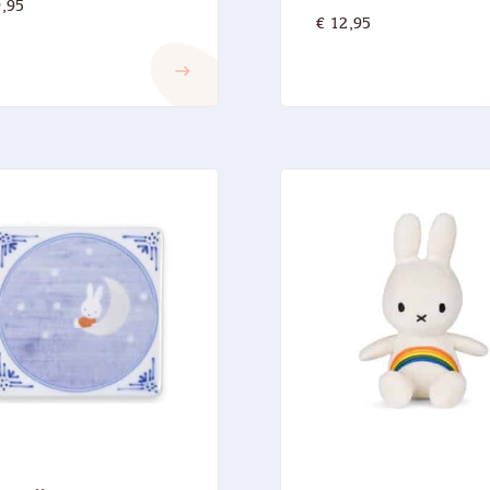
,95
€
12,95
east