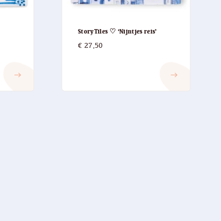
StoryTiles ♡ ‘Nijntjes reis’
€
27,50
east
east