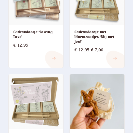
Cadeaudoosje ‘Sowing
Cadeaudoosje met
Love’
bloemzaadjes ‘Blij met
jou!’
€
12,95
Oorspronkelijke
Huidige
€
12,95
€
7,00
prijs
prijs
east
east
was:
is:
€ 12,95.
€ 7,00.