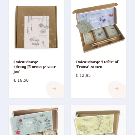
Cadeaudoosje
Cadeaudoosje ‘Liefde’ of
‘(droog-)Bloemetje voor
‘Troost’ zaaien
jou’
€
12,95
€
16,50
east
east