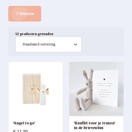
Filteren
filter_list
52 producten gevonden
‘Angel to go’
‘Knuffel voor je tranen’
in de brievenbus
€
11,95