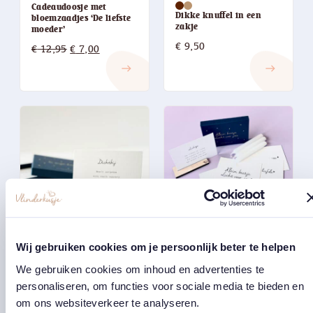
Cadeaudoosje met
Dikke knuffel in een
bloemzaadjes ‘De liefste
zakje
moeder’
€
9,50
Oorspronkelijke
Huidige
€
12,95
€
7,00
prijs
prijs
east
east
was:
is:
€ 12,95.
€ 7,00.
Wij gebruiken cookies om je persoonlijk beter te helpen
Doosje vol gedichtjes ⋆
Doosje vol licht ⋆ ‘Klein
‘In mijn hart’
beetje licht voor jou’
We gebruiken cookies om inhoud en advertenties te
€
19,95
€
18,95
personaliseren, om functies voor sociale media te bieden en
east
east
om ons websiteverkeer te analyseren.