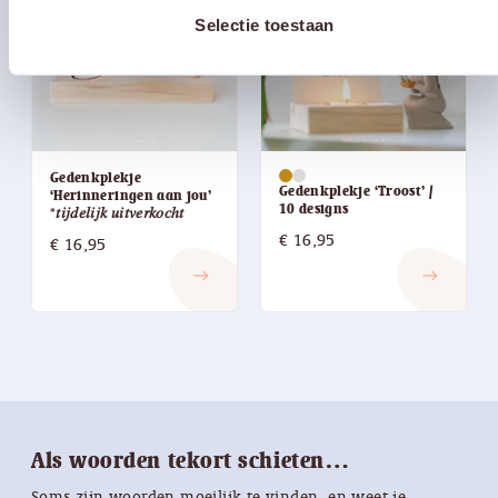
Selectie toestaan
Gedenkplekje
Gedenkplekje ‘Troost’ /
‘Herinneringen aan jou’
10 designs
*𝑡𝑖𝑗𝑑𝑒𝑙𝑖𝑗𝑘 𝑢𝑖𝑡𝑣𝑒𝑟𝑘𝑜𝑐ℎ𝑡
€
16,95
€
16,95
east
east
Als woorden tekort schieten…
Soms zijn woorden moeilijk te vinden, en weet je