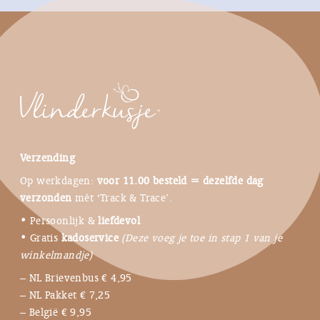
Verzending
Op werkdagen:
voor 11.00 besteld = dezelfde dag
verzonden
mét ‘Track & Trace’.
• Persoonlijk &
liefdevol
• Gratis
kadoservice
(Deze voeg je toe in stap 1 van je
winkelmandje)
– NL Brievenbus € 4,95
– NL Pakket € 7,25
– België € 9,95