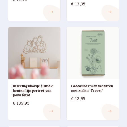
€
13,95
east
east
Belevingsdoosje / Uniek
Cadeaubox wenskaarten
houten lijnportret van
met zaden ‘Troost’
jouw foto!
€
12,95
€
139,95
east
east