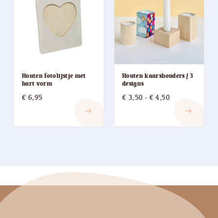
Houten fotolijstje met
Houten kaarshouders / 3
hart vorm
designs
Prijsklasse:
€
6,95
€
3,50
-
€
4,50
€ 3,50
east
east
tot
€ 4,50