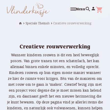
search
person
shopping_cart
Menu
Speciale Thema's
Creatieve rouwverwerking
home
chevron_right
chevron_right
Creatieve rouwverwerking
Wanneer kinderen rouwen is dit een heel beweeglijk
proces. Van grote tranen tot een schaterlach, het kan
allemaal binnen enkele minuten, en volledig oprecht.
Kinderen rouwen op hun eigen mooie manier wanneer
ze hier de ruimte voor krijgen. Eén van de manieren om
met rouw om te gaan is ‘maken’. Creatief bezig zijn met
een project voor degene die je moet missen kan helend
zijn, en daarnaast geeft het een nieuwe herinnering die
je kunt bewaren. Op deze pagina vind je allerlei items die
kinderen, en natuurlijk ook volwassenen, kunnen helpen