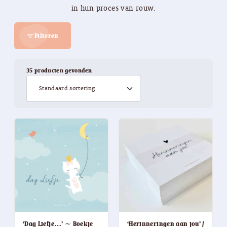
in hun proces van rouw.
Filteren
filter_list
35 producten gevonden
‘Dag Liefje…’ ~ Boekje
‘Herinneringen aan jou’ /