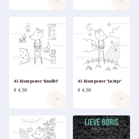
east
east
A5 Kleurposter ‘Knuffel’
A5 Kleurposter ‘Lichtje’
€
4,50
€
4,50
east
east