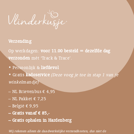
Verzending
Op werkdagen:
voor 11.00 besteld = dezelfde dag
verzonden
mét ‘Track & Trace’.
• Persoonlijk &
liefdevol
• Gratis
kadoservice
(Deze voeg je toe in stap 1 van je
winkelmandje)
– NL Brievenbus € 4,95
– NL Pakket € 7,25
– België € 9,95
– Gratis vanaf € 85,-
– Gratis ophalen in Hardenberg
Wij rekenen alleen de daadwerkelijke verzendkosten, dus niet de