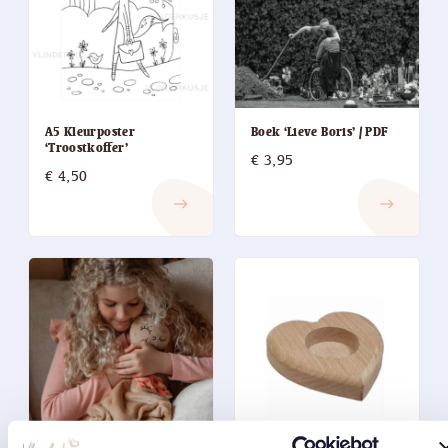
A5 Kleurposter
Boek ‘Lieve Boris’ / PDF
‘Troostkoffer’
€
3,95
€
4,50
east
east