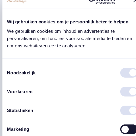
Doekie Knuffel / Bij
Hart lichtje van hout
gemis (met ruimte voor
€
4,95
foto) *𝑡𝑖𝑗𝑑𝑒𝑙𝑖𝑗𝑘 𝑢𝑖𝑡𝑣𝑒𝑟𝑘𝑜𝑐ℎ𝑡
Wij gebruiken cookies om je persoonlijk beter te helpen
€
24,90
We gebruiken cookies om inhoud en advertenties te
east
east
personaliseren, om functies voor sociale media te bieden en
om ons websiteverkeer te analyseren.
Toestemmingsselectie
Noodzakelijk
Voorkeuren
Statistieken
Herinneringsboek
Herinneringsbox / keuze
‘Hartjes’
uit hartjes of gansjes
*𝑡𝑖𝑗𝑑𝑒𝑙𝑖𝑗𝑘 𝑢𝑖𝑡𝑣𝑒𝑟𝑘𝑜𝑐ℎ𝑡
€
24,99
Marketing
€
16,95