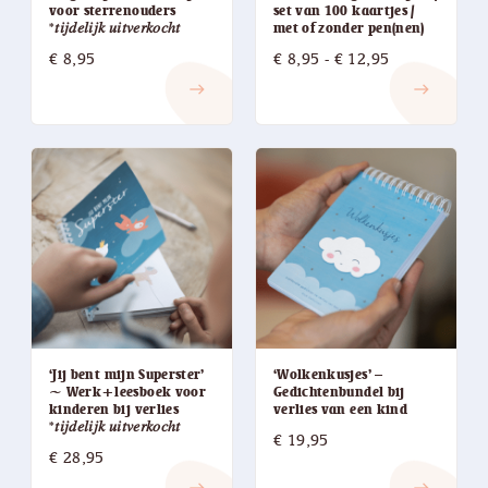
voor sterrenouders
set van 100 kaartjes /
*𝑡𝑖𝑗𝑑𝑒𝑙𝑖𝑗𝑘 𝑢𝑖𝑡𝑣𝑒𝑟𝑘𝑜𝑐ℎ𝑡
met of zonder pen(nen)
Prijsklasse:
€
8,95
€
8,95
-
€
12,95
€ 8,95
east
east
tot
€ 12,95
‘Jij bent mijn Superster’
‘Wolkenkusjes’ –
~ Werk+leesboek voor
Gedichtenbundel bij
kinderen bij verlies
verlies van een kind
*𝑡𝑖𝑗𝑑𝑒𝑙𝑖𝑗𝑘 𝑢𝑖𝑡𝑣𝑒𝑟𝑘𝑜𝑐ℎ𝑡
€
19,95
€
28,95