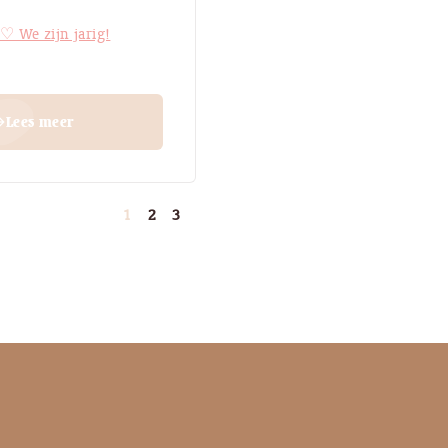
 ♡ We zijn jarig!
Lees meer
st
1
2
3