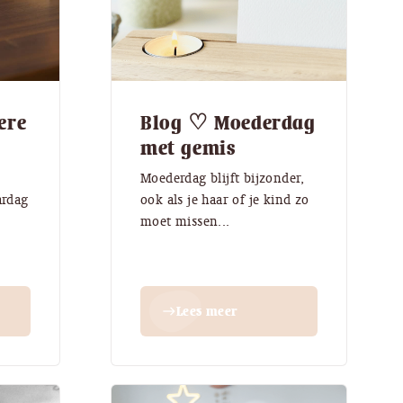
ere
Blog ♡ Moederdag
met gemis
n
Moederdag blijft bijzonder,
ardag
ook als je haar of je kind zo
moet missen...
Lees meer
east