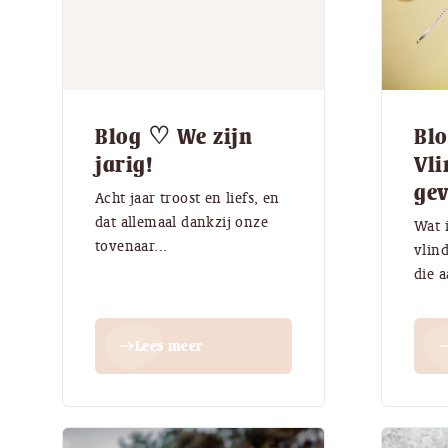
Blog ♡ We zijn
Bl
jarig!
Vli
ge
Acht jaar troost en liefs, en
dat allemaal dankzij onze
Wat i
tovenaar...
vlind
die 
Lees meer
east
ea