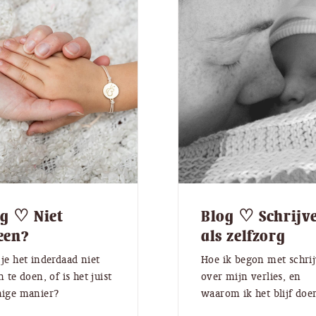
g ♡ Niet
Blog ♡ Schrijv
een?
als zelfzorg
je het inderdaad niet
Hoe ik begon met schri
n te doen, of is het juist
over mijn verlies, en
nige manier?
waarom ik het blijf doe