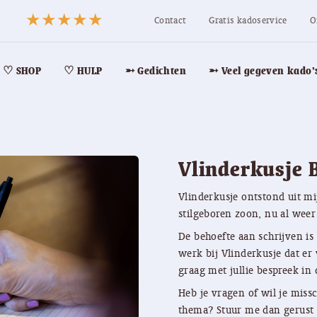
Contact
Gratis kadoservice
O
♡ SHOP
♡ HULP
➵ Gedichten
➵ Veel gegeven kado’
Vlinderkusje 
Vlinderkusje ontstond uit mi
stilgeboren zoon, nu al weer 
De behoefte aan schrijven is
werk bij Vlinderkusje dat er 
graag met jullie bespreek in 
Heb je vragen of wil je miss
thema? Stuur me dan gerust 