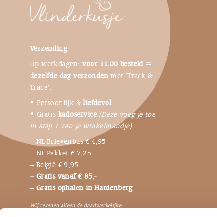
Verzending
Op werkdagen:
voor 11.00 besteld =
dezelfde dag verzonden
mét ‘Track &
Trace’.
• Persoonlijk &
liefdevol
• Gratis
kadoservice
(Deze voeg je toe
in stap 1 van je winkelmandje)
– NL Brievenbus € 4,95
– NL Pakket € 7,25
– België € 9,95
– Gratis vanaf € 85,-
– Gratis ophalen in Hardenberg
Wij rekenen alleen de daadwerkelijke