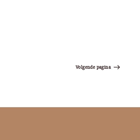
east
Volgende pagina