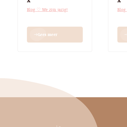
x
x
Blog ♡ We zijn jarig!
Blog
Lees meer
east
ea