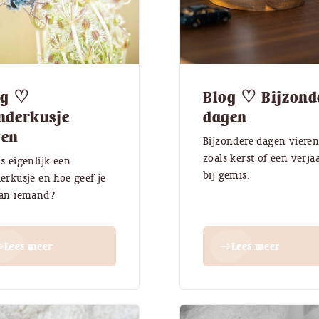
og ♡
Blog ♡ Bijzond
nderkusje
dagen
ven
Bijzondere dagen viere
zoals kerst of een verja
s eigenlijk een
bij gemis.
erkusje en hoe geef je
aan iemand?
Lees meer
Lees meer
st
east