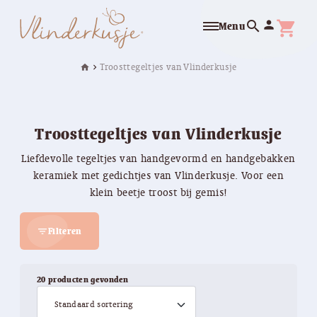
search
person
shopping_cart
Menu
Troosttegeltjes van Vlinderkusje
home
chevron_right
Troosttegeltjes van Vlinderkusje
Liefdevolle tegeltjes van handgevormd en handgebakken
keramiek met gedichtjes van Vlinderkusje. Voor een
klein beetje troost bij gemis!
Filteren
filter_list
20 producten gevonden