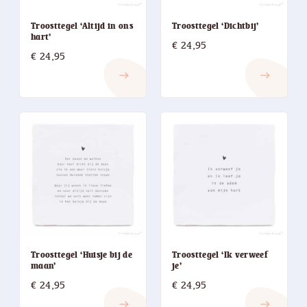
Troosttegel ‘Altijd in ons
Troosttegel ‘Dichtbij’
hart’
€
24,95
€
24,95
east
east
Troosttegel ‘Huisje bij de
Troosttegel ‘Ik verweef
maan’
je’
€
24,95
€
24,95
east
east