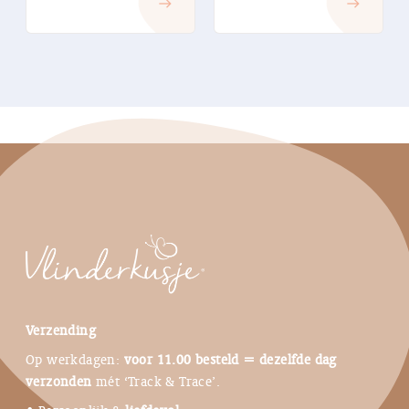
east
east
was:
is:
€ 23,95.
€ 10,00.
Verzending
Op werkdagen:
voor 11.00 besteld = dezelfde dag
verzonden
mét ‘Track & Trace’.