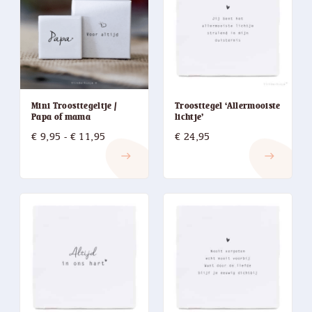
Mini Troosttegeltje /
Troosttegel ‘Allermooiste
Papa of mama
lichtje’
Prijsklasse:
€
9,95
-
€
11,95
€
24,95
€ 9,95
east
east
tot
€ 11,95