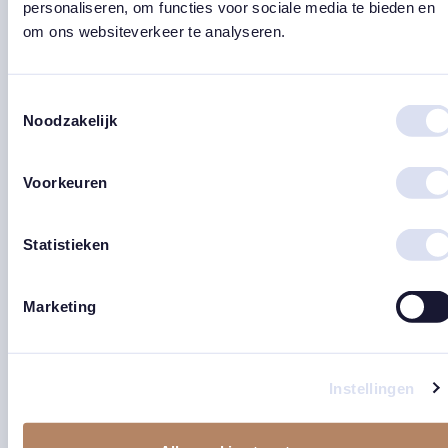
personaliseren, om functies voor sociale media te bieden en
om ons websiteverkeer te analyseren.
Toestemmingsselectie
Noodzakelijk
Troosttegel ‘Kon ik nog
Troosttegel ‘Lichtje vol
maar…’
liefde’ *𝑡𝑖𝑗𝑑𝑒𝑙𝑖𝑗𝑘
𝑢𝑖𝑡𝑣𝑒𝑟𝑘𝑜𝑐ℎ𝑡
Voorkeuren
€
24,95
€
24,95
east
east
Statistieken
Marketing
Instellingen