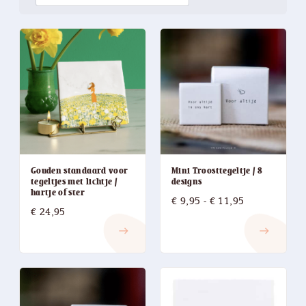
Mini Troosttegeltje / 8
Gouden standaard voor
designs
tegeltjes met lichtje /
hartje of ster
Prijsklasse:
€
9,95
-
€
11,95
€
24,95
€ 9,95
east
east
tot
€ 11,95