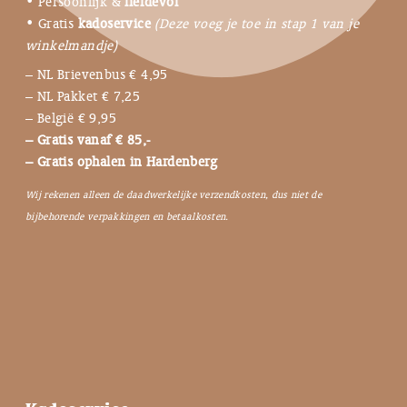
• Persoonlijk &
liefdevol
• Gratis
kadoservice
(Deze voeg je toe in stap 1 van je
winkelmandje)
– NL Brievenbus € 4,95
– NL Pakket € 7,25
– België € 9,95
– Gratis vanaf € 85,-
– Gratis ophalen in Hardenberg
Wij rekenen alleen de daadwerkelijke verzendkosten, dus niet de
bijbehorende verpakkingen en betaalkosten.