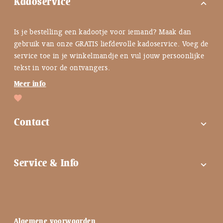
Kadoservice
expand_more
Is je bestelling een kadootje voor iemand? Maak dan
gebruik van onze GRATIS liefdevolle kadoservice. Voeg de
service toe in je winkelmandje en vul jouw persoonlijke
tekst in voor de ontvangers.
Meer info
Contact
expand_more
FAQ
Service & Info
expand_more
Contactgegevens
Instagram
Tips bij troost ♡
Facebook
Keuzehulp ♡
Algemene voorwaarden