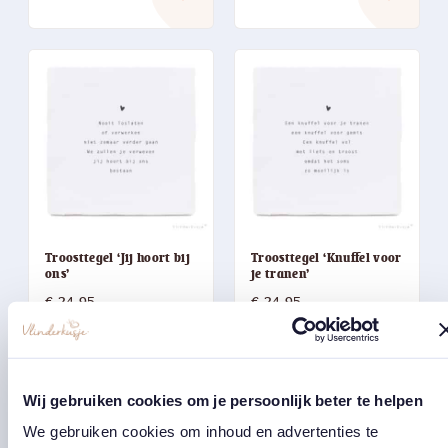
Troosttegel ‘Jij hoort bij
Troosttegel ‘Knuffel voor
ons’
je tranen’
€
24,95
€
24,95
east
east
Wij gebruiken cookies om je persoonlijk beter te helpen
We gebruiken cookies om inhoud en advertenties te