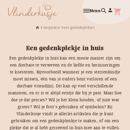
search
person
shopping_cart
Menu
Inspiratie voor gedenkplekjes
home
chevron_right
Een gedenkplekje in huis
Een gedenkplekje in huis kan een mooie manier zijn om
een dierbare te verweven en de liefde en herinneringen
te koesteren. Bijvoorbeeld wanneer je een sterrenkindje
moet missen, één van je ouders bent verloren of een
dierbare vriend(in). Dit kan op veel verschillende
manieren, en er is er altijd eentje die bij je past. Maar hoe
doe je dat precies? Wil je het klein houden, of juist wat
groter? Wil je foto’s gebruiken of symbolen? Bij
Vlinderkusje vindt je allerlei artikelen die je kunt
gebruiken om een gedenkplenkje te maken, of om een
plekje dat je al hebt gecreëerd in huis mee aan te vullen.