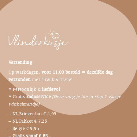
Verzending
Op werkdagen:
voor 11.00 besteld = dezelfde dag
verzonden
mét ‘Track & Trace’.
• Persoonlijk &
liefdevol
• Gratis
kadoservice
(Deze voeg je toe in stap 1 van je
winkelmandje)
– NL Brievenbus € 4,95
– NL Pakket € 7,25
– België € 9,95
– Gratis vanaf € 85,-