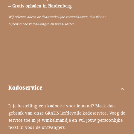
– Gratis ophalen in Hardenberg
Wij rekenen alleen de daadwerkelijke verzendkosten, dus niet de
bijbehorende verpakkingen en betaalkosten.
Kadoservice
expand_more
Is je bestelling een kadootje voor iemand? Maak dan
gebruik van onze GRATIS liefdevolle kadoservice. Voeg de
service toe in je winkelmandje en vul jouw persoonlijke
tekst in voor de ontvangers.