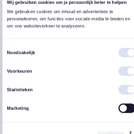
Wij gebruiken cookies om je persoonlijk beter te helpen
eventueel professionele hulp. Ik heb het geluk gehad ze
We gebruiken cookies om inhoud en advertenties te
allemaal te kunnen ervaren, en het is me mede daardoor
personaliseren, om functies voor sociale media te bieden en
gelukt mijn leven verder op te pakken.
om ons websiteverkeer te analyseren.
Alleen, maar vooral heel erg níet alleen…
Toestemmingsselectie
Liefs Anja
Noodzakelijk
Voorkeuren
Statistieken
Vorige blog
Volgende blog
east
east
Blog overzicht
east
Marketing
Instellingen