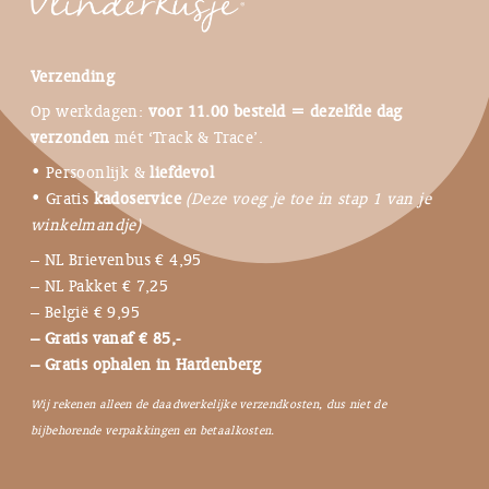
Verzending
Op werkdagen:
voor 11.00 besteld = dezelfde dag
verzonden
mét ‘Track & Trace’.
• Persoonlijk &
liefdevol
• Gratis
kadoservice
(Deze voeg je toe in stap 1 van je
winkelmandje)
– NL Brievenbus € 4,95
– NL Pakket € 7,25
– België € 9,95
– Gratis vanaf € 85,-
– Gratis ophalen in Hardenberg
Wij rekenen alleen de daadwerkelijke verzendkosten, dus niet de
bijbehorende verpakkingen en betaalkosten.