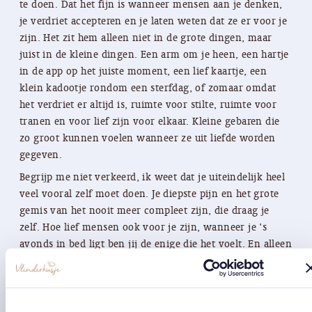
te doen. Dat het fijn is wanneer mensen aan je denken,
je verdriet accepteren en je laten weten dat ze er voor je
zijn. Het zit hem alleen niet in de grote dingen, maar
juist in de kleine dingen. Een arm om je heen, een hartje
in de app op het juiste moment, een lief kaartje, een
klein kadootje rondom een sterfdag, of zomaar omdat
het verdriet er altijd is, ruimte voor stilte, ruimte voor
tranen en voor lief zijn voor elkaar. Kleine gebaren die
zo groot kunnen voelen wanneer ze uit liefde worden
gegeven.
Begrijp me niet verkeerd, ik weet dat je uiteindelijk heel
veel vooral zelf moet doen. Je diepste pijn en het grote
gemis van het nooit meer compleet zijn, die draag je
zelf. Hoe lief mensen ook voor je zijn, wanneer je ’s
avonds in bed ligt ben jij de enige die het voelt. En alleen
jij weet hoe verscheurd je van binnen bent, en alleen jij
kunt stappen zetten in jouw nieuwe wereld. Een wereld
waar ineens alles anders is. Maar die stappen hoef je niet
alleen te zetten, zet ze samen met vrienden, familie en