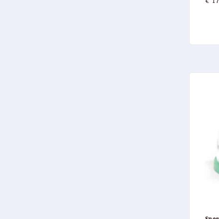
€
17
Snee