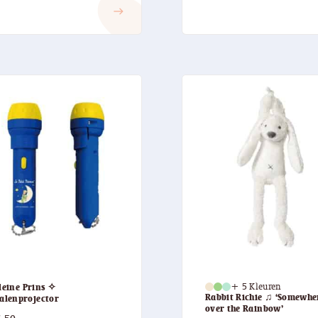
east
leine Prins ✧
+ 5 Kleuren
Rabbit Richie ♫ ‘Somewhe
alenprojector
over the Rainbow’