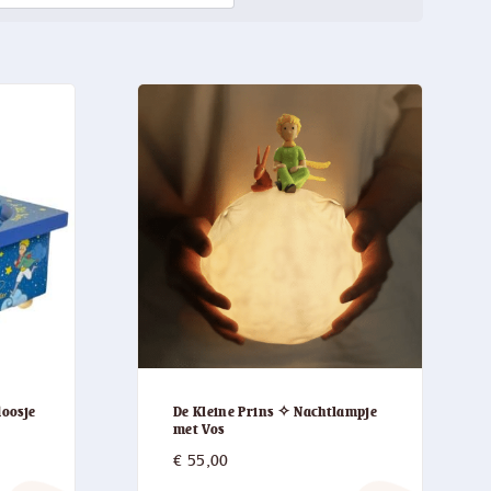
doosje
De Kleine Prins ✧ Nachtlampje
met Vos
€
55,00