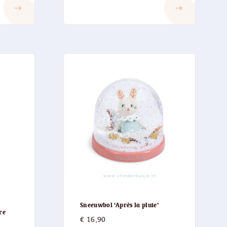
east
east
Sneeuwbol ‘Après la pluie’
re
€
16,90