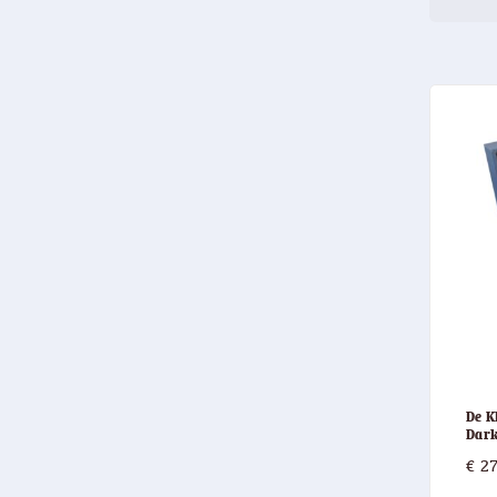
De K
Dark
€
27