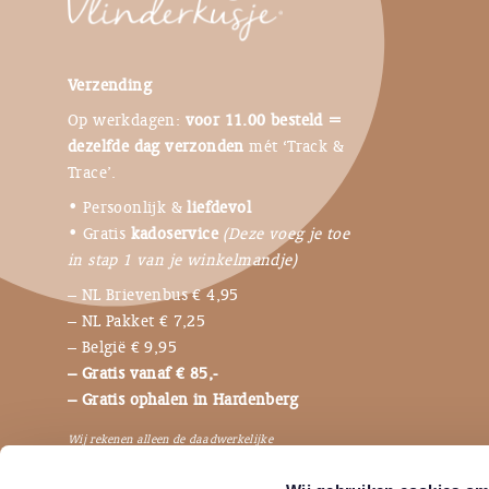
Verzending
Op werkdagen:
voor 11.00 besteld =
dezelfde dag verzonden
mét ‘Track &
Trace’.
• Persoonlijk &
liefdevol
• Gratis
kadoservice
(Deze voeg je toe
in stap 1 van je winkelmandje)
– NL Brievenbus € 4,95
– NL Pakket € 7,25
– België € 9,95
– Gratis vanaf € 85,-
– Gratis ophalen in Hardenberg
Wij rekenen alleen de daadwerkelijke
verzendkosten, dus niet de bijbehorende