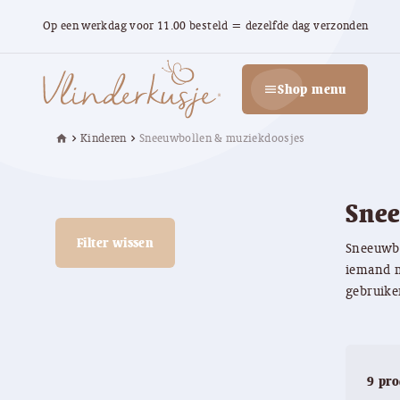
Op een werkdag voor 11.00 besteld = dezelfde dag verzonden
Shop menu
menu
Kinderen
Sneeuwbollen & muziekdoosjes
home
chevron_right
chevron_right
Sne
Filter wissen
Sneeuwbo
iemand m
gebruike
9 pr