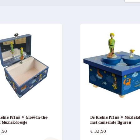
leine Prins ✧ Glow-in-the-
De Kleine Prins ✧ Muziek
 Muziekdoosje
met dansende figuren
,50
€
32,50