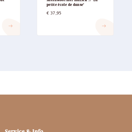
petite école de danse’
€
37,95
east
east
Service & Info