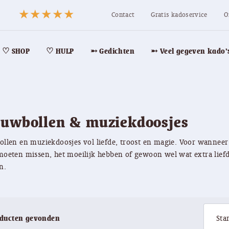
Contact
Gratis kadoservice
O
♡ SHOP
♡ HULP
➵ Gedichten
➵ Veel gegeven kado’
euwbollen & muziekdoosjes
llen en muziekdoosjes vol liefde, troost en magie. Voor wanneer
oeten missen, het moeilijk hebben of gewoon wel wat extra lie
n.
oducten gevonden