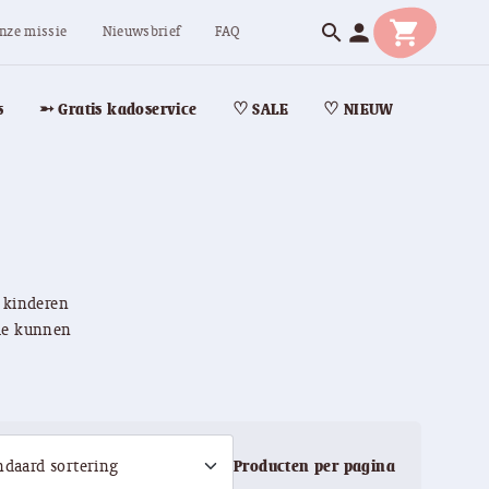
shopping_cart
person
search
nze missie
Nieuwsbrief
FAQ
s
➵ Gratis kadoservice
♡ SALE
♡ NIEUW
 kinderen
fde kunnen
Producten per pagina