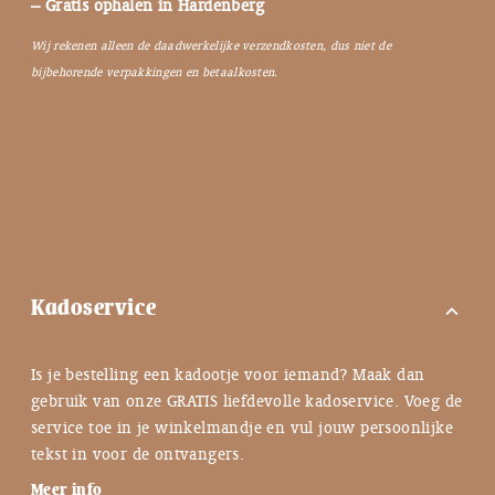
– Gratis ophalen in Hardenberg
Wij rekenen alleen de daadwerkelijke verzendkosten, dus niet de
bijbehorende verpakkingen en betaalkosten.
Kadoservice
expand_more
Is je bestelling een kadootje voor iemand? Maak dan
gebruik van onze GRATIS liefdevolle kadoservice. Voeg de
service toe in je winkelmandje en vul jouw persoonlijke
tekst in voor de ontvangers.
Meer info