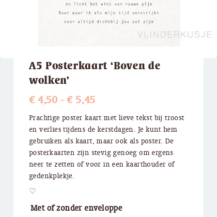
A5 Posterkaart ‘Boven de
wolken’
Prijsklasse:
€
4,50
-
€
5,45
€ 4,50
Prachtige poster kaart met lieve tekst bij troost
en verlies tijdens de kerstdagen. Je kunt hem
tot
gebruiken als kaart, maar ook als poster. De
€ 5,45
posterkaarten zijn stevig genoeg om ergens
neer te zetten of voor in een kaarthouder of
gedenkplekje.
♡
Met of zonder enveloppe