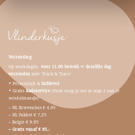
Verzending
Op werkdagen:
voor 11.00 besteld = dezelfde dag
verzonden
mét ‘Track & Trace’.
• Persoonlijk &
liefdevol
• Gratis
kadoservice
(Deze voeg je toe in stap 1 van je
winkelmandje)
– NL Brievenbus € 4,95
– NL Pakket € 7,25
– België € 9,95
– Gratis vanaf € 85,-