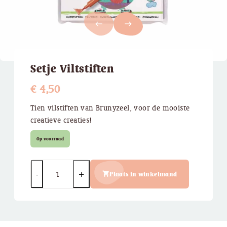
west
east
Setje Viltstiften
€
4,50
Tien vilstiften van Brunyzeel, voor de mooiste
creatieve creaties!
Op voorraad
Quantity
Plaats in winkelmand