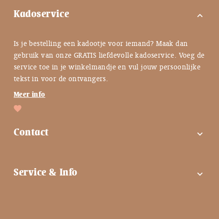
Kadoservice
expand_more
Is je bestelling een kadootje voor iemand? Maak dan
gebruik van onze GRATIS liefdevolle kadoservice. Voeg de
service toe in je winkelmandje en vul jouw persoonlijke
tekst in voor de ontvangers.
Meer info
Contact
expand_more
FAQ
Service & Info
expand_more
Contactgegevens
Instagram
Tips bij troost ♡