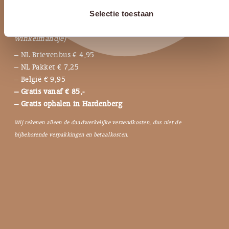
Selectie toestaan
• Persoonlijk &
liefdevol
• Gratis
kadoservice
(Deze voeg je toe in stap 1 van je
winkelmandje)
– NL Brievenbus € 4,95
– NL Pakket € 7,25
– België € 9,95
– Gratis vanaf € 85,-
– Gratis ophalen in Hardenberg
Wij rekenen alleen de daadwerkelijke verzendkosten, dus niet de
bijbehorende verpakkingen en betaalkosten.