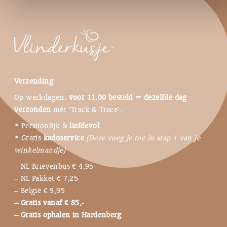
Verzending
Op werkdagen:
voor 11.00 besteld = dezelfde dag
verzonden
mét ‘Track & Trace’.
• Persoonlijk &
liefdevol
• Gratis
kadoservice
(Deze voeg je toe in stap 1 van je
winkelmandje)
– NL Brievenbus € 4,95
– NL Pakket € 7,25
– België € 9,95
– Gratis vanaf € 85,-
– Gratis ophalen in Hardenberg