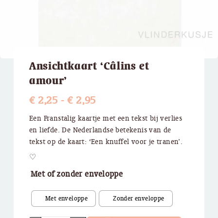
Ansichtkaart ‘Câlins et
amour’
Prijsklasse:
€
2,25
-
€
2,95
€ 2,25
Een Franstalig kaartje met een tekst bij verlies
en liefde. De Nederlandse betekenis van de
tot
tekst op de kaart: ‘Een knuffel voor je tranen’.
€ 2,95
♡
Met of zonder enveloppe