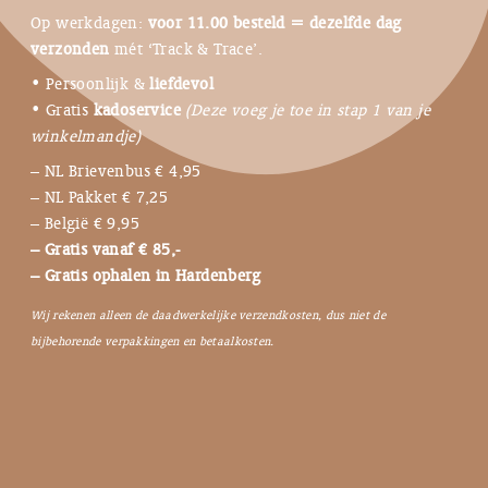
Op werkdagen:
voor 11.00 besteld = dezelfde dag
verzonden
mét ‘Track & Trace’.
• Persoonlijk &
liefdevol
• Gratis
kadoservice
(Deze voeg je toe in stap 1 van je
winkelmandje)
– NL Brievenbus € 4,95
– NL Pakket € 7,25
– België € 9,95
– Gratis vanaf € 85,-
– Gratis ophalen in Hardenberg
Wij rekenen alleen de daadwerkelijke verzendkosten, dus niet de
bijbehorende verpakkingen en betaalkosten.