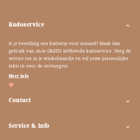
Kadoservice
expand_more
Is je bestelling een kadootje voor iemand? Maak dan
gebruik van onze GRATIS liefdevolle kadoservice. Voeg de
service toe in je winkelmandje en vul jouw persoonlijke
tekst in voor de ontvangers.
Meer info
Contact
expand_more
FAQ
Service & Info
expand_more
Contactgegevens