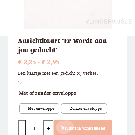
Ansichtkaart ‘Er wordt aan
jou gedacht’
Prijsklasse:
€
2,25
-
€
2,95
€ 2,25
Een kaartje met een gedicht bij verlies.
tot
♡
€ 2,95
Met of zonder enveloppe
Quantity
Plaats in winkelmand