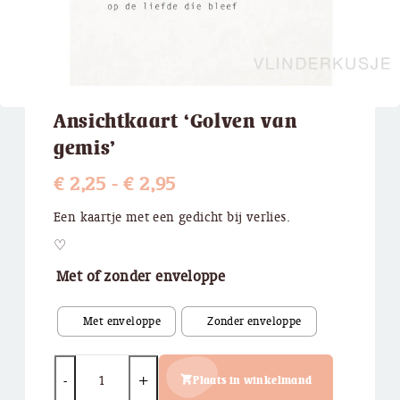
Ansichtkaart ‘Golven van
gemis’
Prijsklasse:
€
2,25
-
€
2,95
€ 2,25
Een kaartje met een gedicht bij verlies.
tot
♡
€ 2,95
Met of zonder enveloppe
Quantity
Plaats in winkelmand