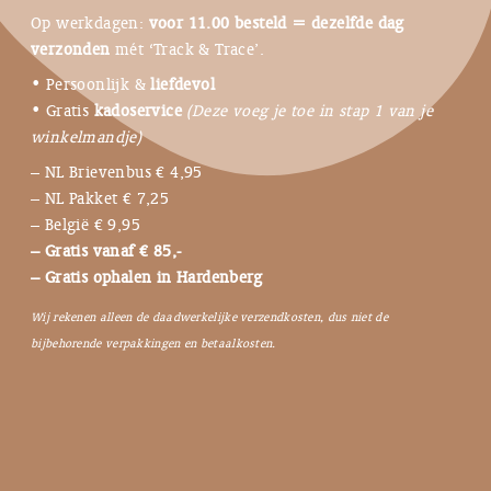
Op werkdagen:
voor 11.00 besteld = dezelfde dag
verzonden
mét ‘Track & Trace’.
• Persoonlijk &
liefdevol
• Gratis
kadoservice
(Deze voeg je toe in stap 1 van je
winkelmandje)
– NL Brievenbus € 4,95
– NL Pakket € 7,25
– België € 9,95
– Gratis vanaf € 85,-
– Gratis ophalen in Hardenberg
Wij rekenen alleen de daadwerkelijke verzendkosten, dus niet de
bijbehorende verpakkingen en betaalkosten.