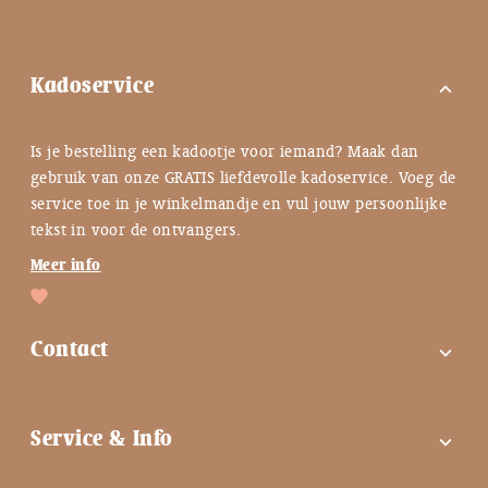
Kadoservice
expand_more
Is je bestelling een kadootje voor iemand? Maak dan
gebruik van onze GRATIS liefdevolle kadoservice. Voeg de
service toe in je winkelmandje en vul jouw persoonlijke
tekst in voor de ontvangers.
Meer info
Contact
expand_more
FAQ
Service & Info
expand_more
Contactgegevens