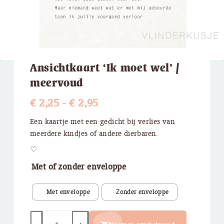
Ansichtkaart ‘Ik moet wel’ /
meervoud
Prijsklasse:
€
2,25
-
€
2,95
€ 2,25
Een kaartje met een gedicht bij verlies van
meerdere kindjes of andere dierbaren.
tot
♡
€ 2,95
Met of zonder enveloppe
Quantity