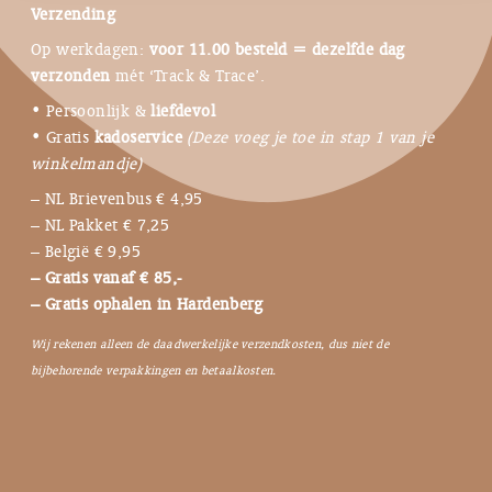
Verzending
Op werkdagen:
voor 11.00 besteld = dezelfde dag
verzonden
mét ‘Track & Trace’.
• Persoonlijk &
liefdevol
• Gratis
kadoservice
(Deze voeg je toe in stap 1 van je
winkelmandje)
– NL Brievenbus € 4,95
– NL Pakket € 7,25
– België € 9,95
– Gratis vanaf € 85,-
– Gratis ophalen in Hardenberg
Wij rekenen alleen de daadwerkelijke verzendkosten, dus niet de
bijbehorende verpakkingen en betaalkosten.