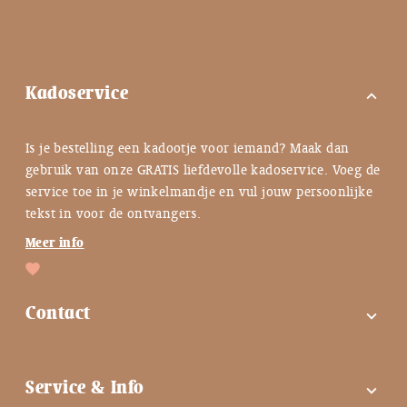
Kadoservice
expand_more
Is je bestelling een kadootje voor iemand? Maak dan
gebruik van onze GRATIS liefdevolle kadoservice. Voeg de
service toe in je winkelmandje en vul jouw persoonlijke
tekst in voor de ontvangers.
Meer info
Contact
expand_more
FAQ
Service & Info
expand_more
Contactgegevens