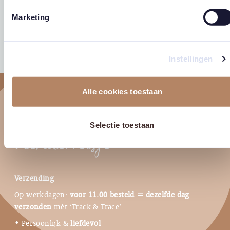
sterrenmama’
‘Lentewind’
bij de m
Marketing
Oorspronkelijke
Huidige
Prijsklasse:
€
2,25
€
1,00
€
2,25
-
€
2,95
€
2,25
-
prijs
prijs
€ 2,25
east
east
was:
is:
tot
€ 2,25.
€ 1,00.
€ 2,95
Instellingen
Alle cookies toestaan
Selectie toestaan
Verzending
Op werkdagen:
voor 11.00 besteld = dezelfde dag
verzonden
mét ‘Track & Trace’.
• Persoonlijk &
liefdevol