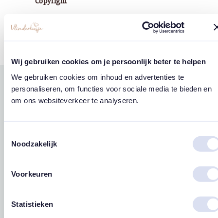
Copyright
Vlinderkusje®
Wij gebruiken cookies om je persoonlijk beter te helpen
We gebruiken cookies om inhoud en advertenties te
personaliseren, om functies voor sociale media te bieden en
Gerelateerde
om ons websiteverkeer te analyseren.
west
east
producten
Toestemmingsselectie
Noodzakelijk
Voorkeuren
Statistieken
Ansichtkaart ‘Lieve
Ansichtkaart
Ansichtk