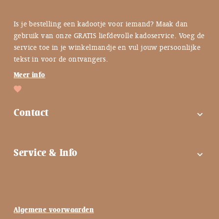
Is je bestelling een kadootje voor iemand? Maak dan
gebruik van onze GRATIS liefdevolle kadoservice. Voeg de
service toe in je winkelmandje en vul jouw persoonlijke
tekst in voor de ontvangers.
Meer info
Contact
expand_more
FAQ
Service & Info
expand_more
Contactgegevens
Instagram
Tips bij troost ♡
Facebook
Keuzehulp ♡
Algemene voorwaarden
Nieuwsbrief