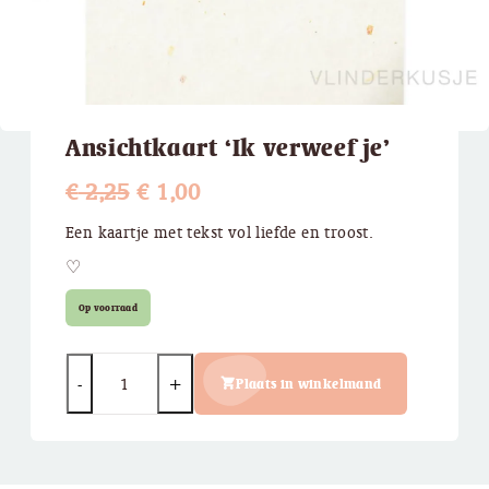
Ansichtkaart ‘Ik verweef je’
Oorspronkelijke
Huidige
€
2,25
€
1,00
prijs
prijs
Een kaartje met tekst vol liefde en troost.
was:
is:
♡
€ 2,25.
€ 1,00.
Op voorraad
Quantity
Plaats in winkelmand