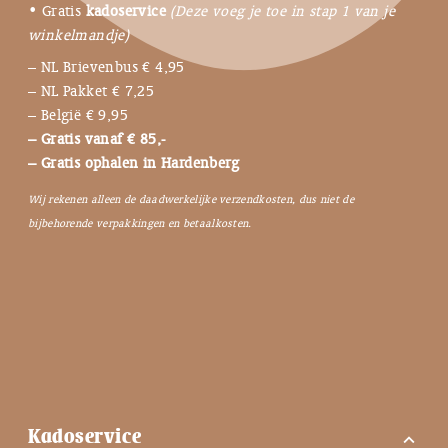
• Gratis
kadoservice
(Deze voeg je toe in stap 1 van je
winkelmandje)
– NL Brievenbus € 4,95
– NL Pakket € 7,25
– België € 9,95
– Gratis vanaf € 85,-
– Gratis ophalen in Hardenberg
Wij rekenen alleen de daadwerkelijke verzendkosten, dus niet de
bijbehorende verpakkingen en betaalkosten.
Kadoservice
expand_more