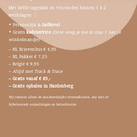
Met liefde ingepakt en verzonden binnen 1 á 2
werkdagen ♡
• Persoonlijk &
liefdevol
• Gratis
kadoservice
(Deze voeg je toe in stap 1 van je
winkelmandje)
– NL Brievenbus € 4,95
– NL Pakket € 7,25
– België € 9,95
– Altijd met Track & Trace
– Gratis vanaf € 85,-
– Gratis ophalen in Hardenberg
Wij rekenen alleen de daadwerkelijke verzendkosten, dus niet de
bijbehorende verpakkingen en betaalkosten.