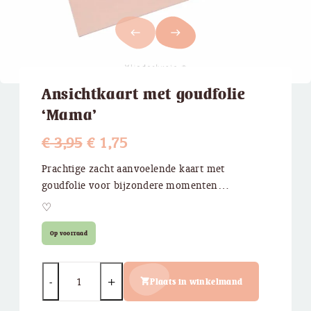
west
east
Ansichtkaart met goudfolie
‘Mama’
Oorspronkelijke
Huidige
€
3,95
€
1,75
prijs
prijs
Prachtige zacht aanvoelende kaart met
goudfolie voor bijzondere momenten…
was:
is:
♡
€ 3,95.
€ 1,75.
Op voorraad
Quantity
Plaats in winkelmand