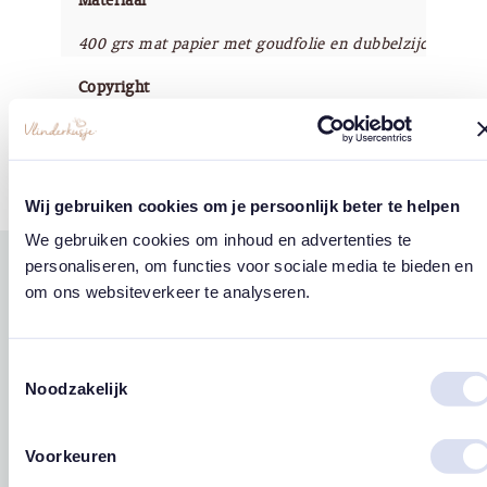
Materiaal
400 grs mat papier met goudfolie en dubbelzijdig soft 
Copyright
Vlinderkusje®
Wij gebruiken cookies om je persoonlijk beter te helpen
We gebruiken cookies om inhoud en advertenties te
personaliseren, om functies voor sociale media te bieden en
Gerelateerde
om ons websiteverkeer te analyseren.
west
east
producten
Toestemmingsselectie
Noodzakelijk
Voorkeuren