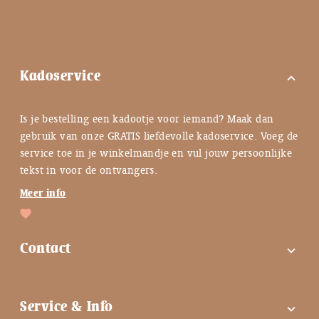
Kadoservice
expand_more
Is je bestelling een kadootje voor iemand? Maak dan
gebruik van onze GRATIS liefdevolle kadoservice. Voeg de
service toe in je winkelmandje en vul jouw persoonlijke
tekst in voor de ontvangers.
Meer info
Contact
expand_more
FAQ
Service & Info
expand_more
Contactgegevens