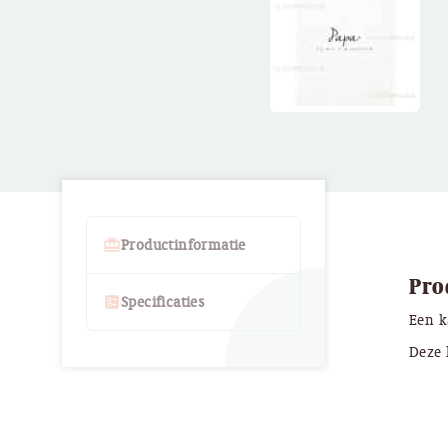
card_giftcard
Productinformatie
Pro
ballot
Specificaties
Een k
Deze 