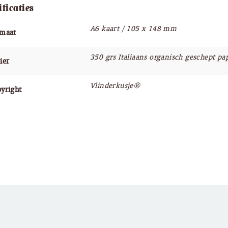
ificaties
A6 kaart / 105 x 148 mm
rmaat
350 grs Italiaans organisch geschept pa
ier
Vlinderkusje®
yright