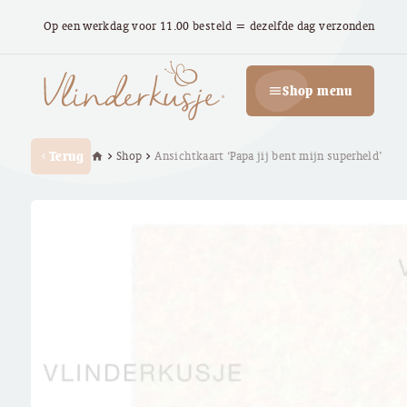
Op een werkdag voor 11.00 besteld = dezelfde dag verzonden
Shop menu
menu
Terug
Shop
Ansichtkaart ‘Papa jij bent mijn superheld’
home
chevron_right
chevron_right
chevron_left