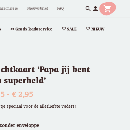
shopping_cart
person
search
nze missie
Nieuwsbrief
FAQ
s
➵ Gratis kadoservice
♡ SALE
♡ NIEUW
chtkaart ‘Papa jij bent
 superheld’
Prijsklasse:
25
-
€
2,95
€ 2,25
tje speciaal voor de allerliefste vaders!
tot
 zonder enveloppe