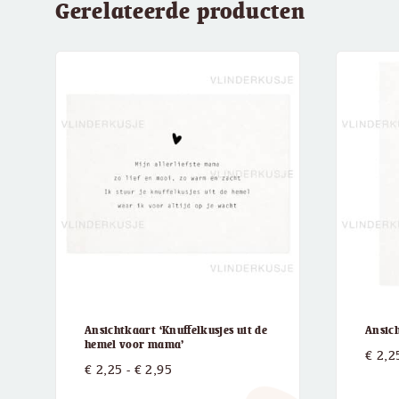
Gerelateerde producten
Ansichtkaart ‘Knuffelkusjes uit de
Ansic
hemel voor mama’
€
2,2
Prijsklasse:
€
2,25
-
€
2,95
€ 2,25