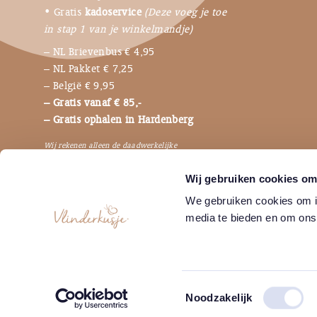
• Gratis
kadoservice
(Deze voeg je toe
in stap 1 van je winkelmandje)
– NL Brievenbus € 4,95
– NL Pakket € 7,25
– België € 9,95
– Gratis vanaf € 85,-
– Gratis ophalen in Hardenberg
Wij rekenen alleen de daadwerkelijke
verzendkosten, dus niet de bijbehorende
Wij gebruiken cookies om 
verpakkingen en betaalkosten.
We gebruiken cookies om in
media te bieden en om ons
Toestemmingsselectie
Noodzakelijk