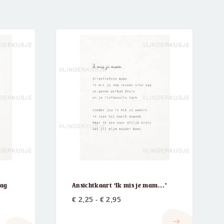
dag
Ansichtkaart ‘Ik mis je mam…’
Prijsklasse:
€
2,25
-
€
2,95
:
€ 2,25
east
tot