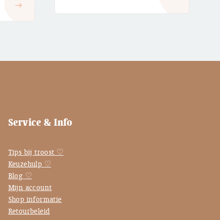
east
€ 2,95
Service & Info
Tips bij troost ♡
Keuzehulp ♡
Blog ♡
Mijn account
Shop informatie
Retourbeleid