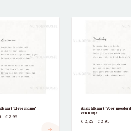
htkaart ‘Lieve mama’
Ansichtkaart ‘Voor moeder
een kusje’
Prijsklasse:
5
-
€
2,95
Prijsklasse
€
2,25
-
€
2,95
€ 2,25
€ 2,25
east
tot