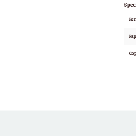
Spec
Fo
Pap
Cop