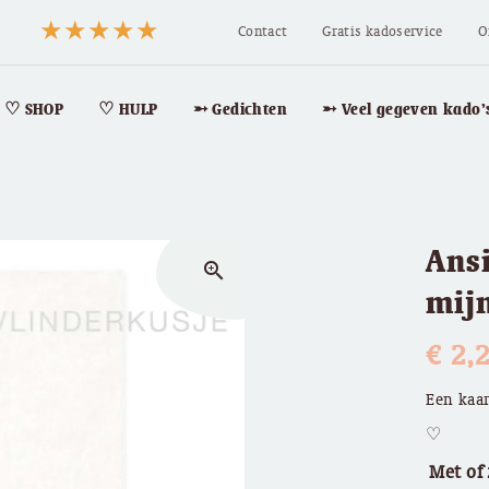
Contact
Gratis kadoservice
O
♡ SHOP
♡ HULP
➵ Gedichten
➵ Veel gegeven kado’
Ansi
zoom_in
mijn
€
2,
Een kaar
♡
Met of