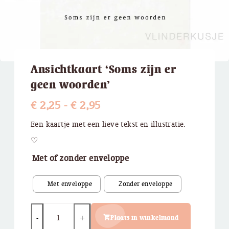
Ansichtkaart ‘Soms zijn er
geen woorden’
Prijsklasse:
€
2,25
-
€
2,95
€ 2,25
Een kaartje met een lieve tekst en illustratie.
tot
♡
€ 2,95
Met of zonder enveloppe
Quantity
Plaats in winkelmand