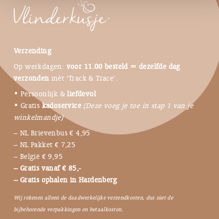
Verzending
Op werkdagen:
voor 11.00 besteld = dezelfde dag
verzonden
mét ‘Track & Trace’.
• Persoonlijk &
liefdevol
• Gratis
kadoservice
(Deze voeg je toe in stap 1 van je
winkelmandje)
– NL Brievenbus € 4,95
– NL Pakket € 7,25
– België € 9,95
– Gratis vanaf € 85,-
– Gratis ophalen in Hardenberg
Wij rekenen alleen de daadwerkelijke verzendkosten, dus niet de
bijbehorende verpakkingen en betaalkosten.