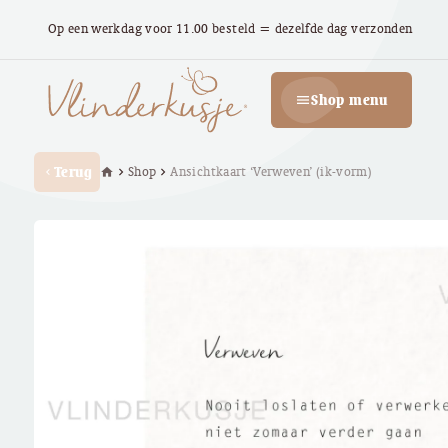
Op een werkdag voor 11.00 besteld = dezelfde dag verzonden
Shop menu
menu
Terug
Shop
Ansichtkaart ‘Verweven’ (ik-vorm)
home
chevron_right
chevron_right
chevron_left