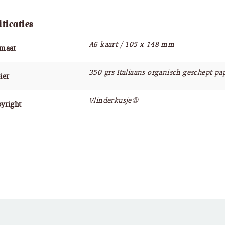
ificaties
A6 kaart / 105 x 148 mm
rmaat
350 grs Italiaans organisch geschept pa
ier
Vlinderkusje®
yright