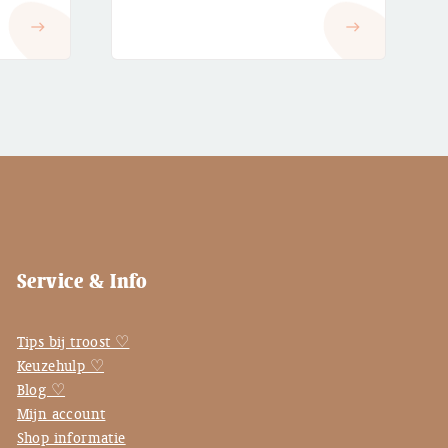
€ 2,25
east
east
tot
€ 2,95
Service & Info
Tips bij troost ♡
Keuzehulp ♡
Blog ♡
Mijn account
Shop informatie