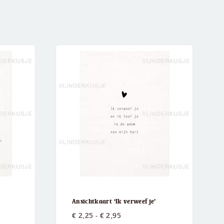
Ansichtkaart ‘Ik verweef je’
:
Prijsklasse:
€
2,25
-
€
2,95