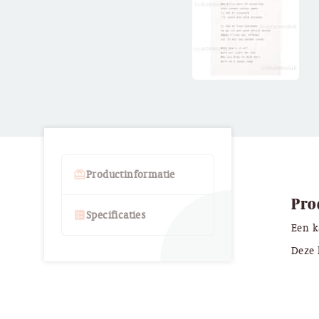
card_giftcard
Productinformatie
Pro
ballot
Specificaties
Een k
Deze 