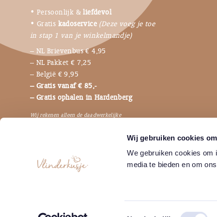
• Persoonlijk &
liefdevol
• Gratis
kadoservice
(Deze voeg je toe
in stap 1 van je winkelmandje)
– NL Brievenbus € 4,95
– NL Pakket € 7,25
– België € 9,95
– Gratis vanaf € 85,-
– Gratis ophalen in Hardenberg
Wij rekenen alleen de daadwerkelijke
verzendkosten, dus niet de bijbehorende
Wij gebruiken cookies om 
verpakkingen en betaalkosten.
We gebruiken cookies om in
media te bieden en om ons
Toestemmingsselectie