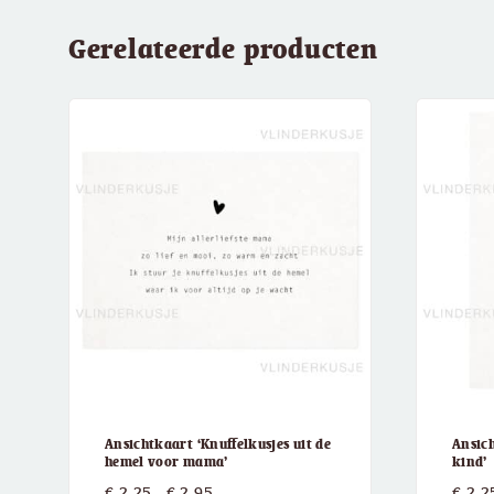
Gerelateerde producten
Ansichtkaart ‘Knuffelkusjes uit de
Ansic
hemel voor mama’
kind’
Prijsklasse:
€
2,25
-
€
2,95
€
2,2