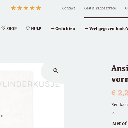
Contact
Gratis kadoservice
O
♡ SHOP
♡ HULP
➵ Gedichten
➵ Veel gegeven kado’
Ansi
zoom_in
vor
€
2,
Een kaar
♡
Met of