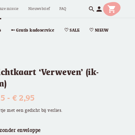
shopping_cart
person
search
nze missie
Nieuwsbrief
FAQ
s
➵ Gratis kadoservice
♡ SALE
♡ NIEUW
chtkaart ‘Verweven’ (ik-
m)
Prijsklasse:
25
-
€
2,95
€ 2,25
tje met een gedicht bij verlies.
tot
 zonder enveloppe