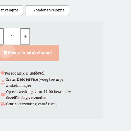
€ 2,95
uantity
Plaats in winkelmand
Persoonlijk &
liefdevol
Gratis
kadoservice
(voeg toe in je
winkelmandje)
Op een werkdag voor 11.00 besteld =
dezelfde dag verzonden
Gratis
verzending vanaf € 85,-