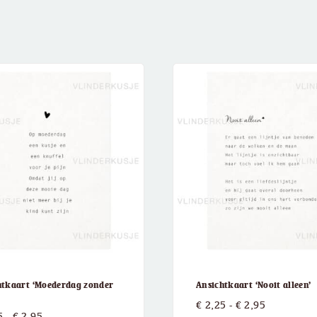
htkaart ‘Moederdag zonder
Ansichtkaart ‘Nooit alleen’
Prijsklasse
€
2,25
-
€
2,95
Prijsklasse:
5
-
€
2,95