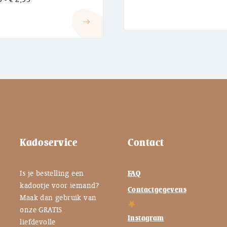
€ 2,25
€ 2,25
tot
east
tot
€ 2,95
€ 2,95
Kadoservice
Contact
Is je bestelling een
FAQ
kadootje voor iemand?
Contactgegevens
Maak dan gebruik van
onze GRATIS
Instagram
liefdevolle