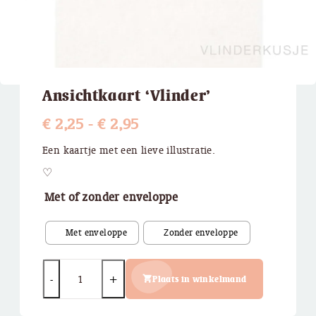
Ansichtkaart ‘Vlinder’
Prijsklasse:
€
2,25
-
€
2,95
€ 2,25
Een kaartje met een lieve illustratie.
tot
♡
€ 2,95
Met of zonder enveloppe
Quantity
Plaats in winkelmand