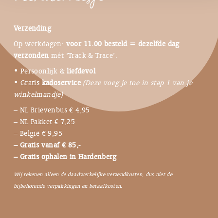
Verzending
Op werkdagen:
voor 11.00 besteld = dezelfde dag
verzonden
mét ‘Track & Trace’.
• Persoonlijk &
liefdevol
• Gratis
kadoservice
(Deze voeg je toe in stap 1 van je
winkelmandje)
– NL Brievenbus € 4,95
– NL Pakket € 7,25
– België € 9,95
– Gratis vanaf € 85,-
– Gratis ophalen in Hardenberg
Wij rekenen alleen de daadwerkelijke verzendkosten, dus niet de
bijbehorende verpakkingen en betaalkosten.