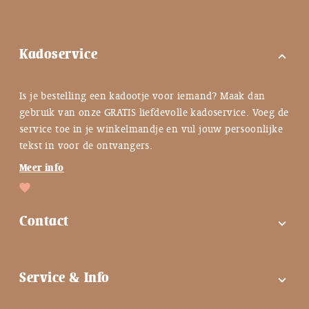
Kadoservice
expand_more
Is je bestelling een kadootje voor iemand? Maak dan
gebruik van onze GRATIS liefdevolle kadoservice. Voeg de
service toe in je winkelmandje en vul jouw persoonlijke
tekst in voor de ontvangers.
Meer info
Contact
expand_more
FAQ
Service & Info
expand_more
Contactgegevens