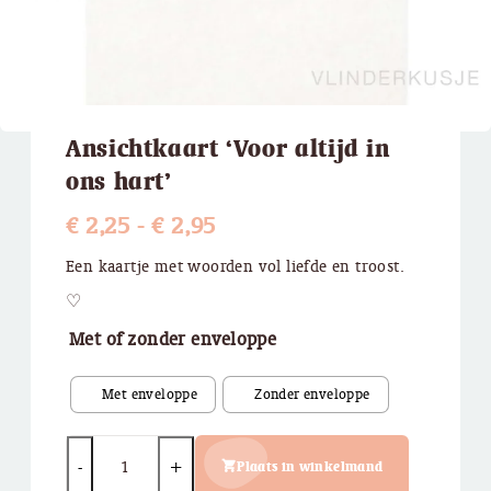
Ansichtkaart ‘Voor altijd in
ons hart’
Prijsklasse:
€
2,25
-
€
2,95
€ 2,25
Een kaartje met woorden vol liefde en troost.
tot
♡
€ 2,95
Met of zonder enveloppe
Quantity
Plaats in winkelmand