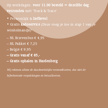
Op werkdagen:
voor 11.00 besteld = dezelfde dag
verzonden
mét ‘Track & Trace’.
• Persoonlijk &
liefdevol
• Gratis
kadoservice
(Deze voeg je toe in stap 1 van je
winkelmandje)
– NL Brievenbus € 4,95
– NL Pakket € 7,25
– België € 9,95
– Gratis vanaf € 85,-
– Gratis ophalen in Hardenberg
Wij rekenen alleen de daadwerkelijke verzendkosten, dus niet de
bijbehorende verpakkingen en betaalkosten.