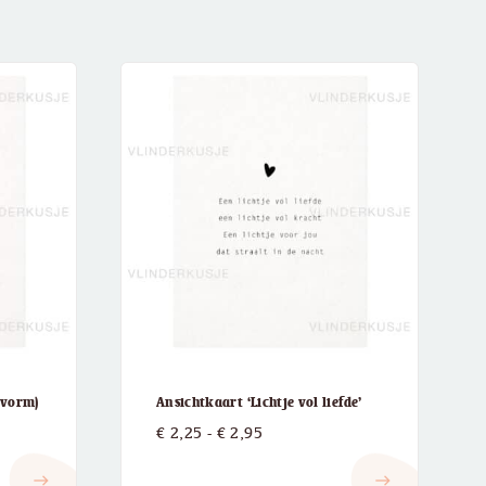
-vorm)
Ansichtkaart ‘Lichtje vol liefde’
:
Prijsklasse:
€
2,25
-
€
2,95
€ 2,25
east
east
tot