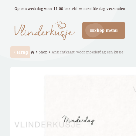
Op een werkdag voor 11.00 besteld = dezelfde dag verzonden
Shop menu
menu
Terug
Shop
Ansichtkaart ‘Voor moederdag een kusje’
home
chevron_right
chevron_right
chevron_left