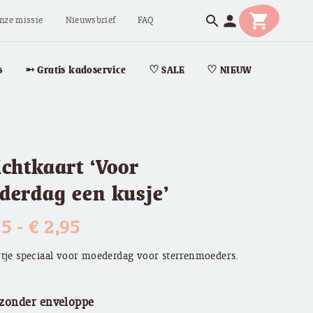
shopping_cart
person
search
nze missie
Nieuwsbrief
FAQ
s
➵ Gratis kadoservice
♡ SALE
♡ NIEUW
chtkaart ‘Voor
derdag een kusje’
Prijsklasse:
25
-
€
2,95
€ 2,25
tje speciaal voor moederdag voor sterrenmoeders.
tot
 zonder enveloppe