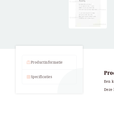
card_giftcard
Productinformatie
Pro
ballot
Specificaties
Een k
Deze 