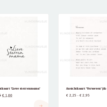
htkaart ‘Lieve sterrenmama’
Ansichtkaart ‘Verweven’ (ik
Oorspronkelijke
Huidige
Prijsklasse
5
€
1,00
€
2,25
-
€
2,95
prijs
prijs
€ 2,25
east
was:
is:
tot