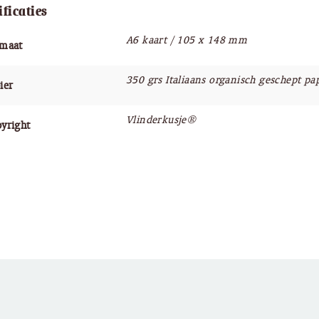
ificaties
A6 kaart / 105 x 148 mm
rmaat
350 grs Italiaans organisch geschept pa
ier
Vlinderkusje®
yright