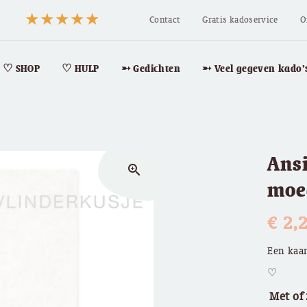
Contact
Gratis kadoservice
O
♡ SHOP
♡ HULP
➵ Gedichten
➵ Veel gegeven kado’
Ansi
zoom_in
moe
€
2,
Een kaar
♡
Met of