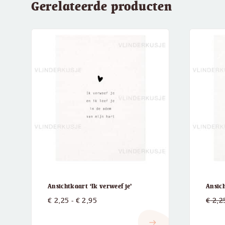
Gerelateerde producten
Ansichtkaart ‘Ik verweef je’
Ansic
Prijsklasse:
€
2,25
-
€
2,95
€
2,2
€ 2,25
east
tot