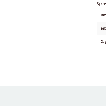
Spec
Fo
Pap
Cop