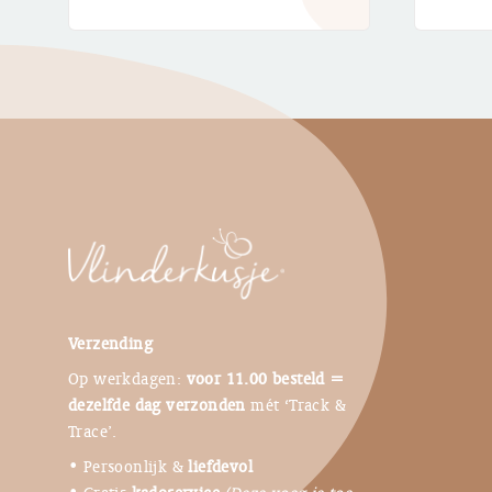
€ 2,95
Verzending
Op werkdagen:
voor 11.00 besteld =
dezelfde dag verzonden
mét ‘Track &
Trace’.
• Persoonlijk &
liefdevol