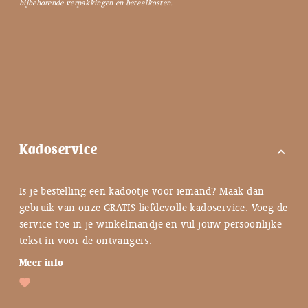
bijbehorende verpakkingen en betaalkosten.
Kadoservice
expand_more
Is je bestelling een kadootje voor iemand? Maak dan
gebruik van onze GRATIS liefdevolle kadoservice. Voeg de
service toe in je winkelmandje en vul jouw persoonlijke
tekst in voor de ontvangers.
Meer info