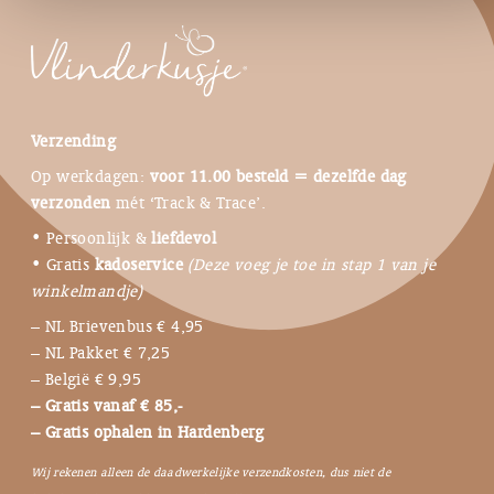
Verzending
Op werkdagen:
voor 11.00 besteld = dezelfde dag
verzonden
mét ‘Track & Trace’.
• Persoonlijk &
liefdevol
• Gratis
kadoservice
(Deze voeg je toe in stap 1 van je
winkelmandje)
– NL Brievenbus € 4,95
– NL Pakket € 7,25
– België € 9,95
– Gratis vanaf € 85,-
– Gratis ophalen in Hardenberg
Wij rekenen alleen de daadwerkelijke verzendkosten, dus niet de