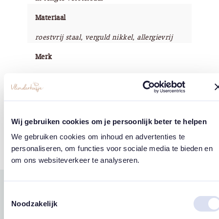
Materiaal
roestvrij staal, verguld nikkel, allergievrij
Merk
Crystals by HCA
Wij gebruiken cookies om je persoonlijk beter te helpen
Tags
We gebruiken cookies om inhoud en advertenties te
Sterren
Vlinders
personaliseren, om functies voor sociale media te bieden en
om ons websiteverkeer te analyseren.
Gerelateerde
Toestemmingsselectie
Noodzakelijk
west
east
producten