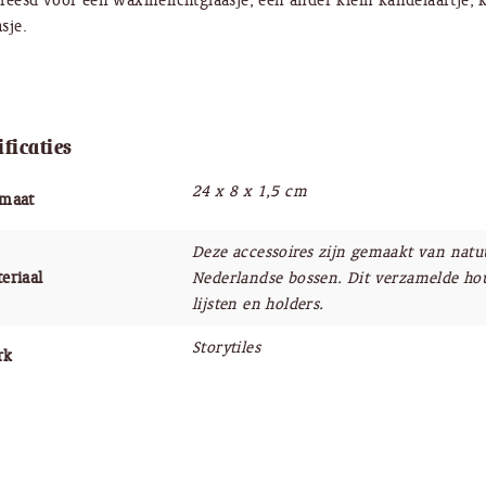
freesd voor een waxinelichtglaasje, een ander klein kandelaartje, 
sje.
ificaties
24 x 8 x 1,5 cm
rmaat
Deze accessoires zijn gemaakt van natu
eriaal
Nederlandse bossen. Dit verzamelde hou
lijsten en holders.
Storytiles
rk