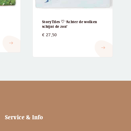
StoryTiles ♡ ‘Achter de wolken
schijnt de zon’
€
27,50
east
east
Service & Info