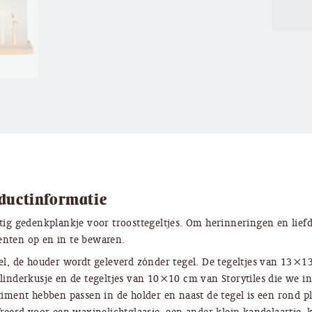
ductinformatie
tig gedenkplankje voor troosttegeltjes. Om herinneringen en liefd
ten op en in te bewaren.
el, de houder wordt geleverd zónder tegel. De tegeltjes van 13×1
linderkusje en de tegeltjes van 10×10 cm van Storytiles die we i
timent hebben passen in de holder en naast de tegel is een rond p