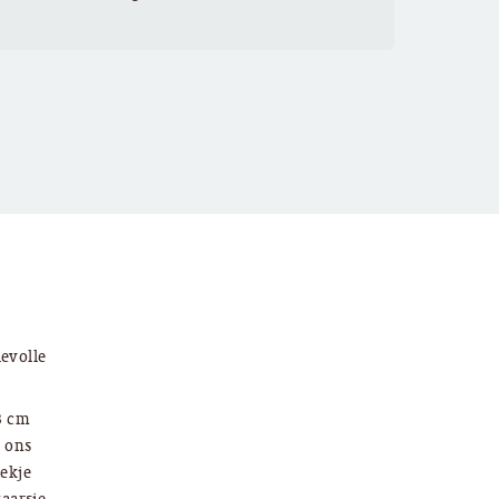
evolle
3 cm
n ons
lekje