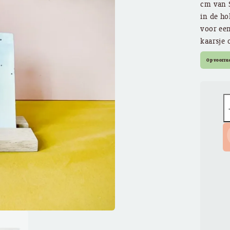
cm van S
in de ho
voor een
kaarsje 
Op voorra
Q