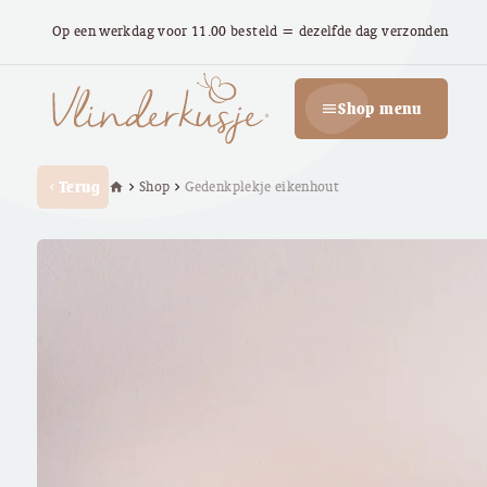
Op een werkdag voor 11.00 besteld = dezelfde dag verzonden
Shop menu
menu
Terug
Shop
Gedenkplekje eikenhout
home
chevron_right
chevron_right
chevron_left