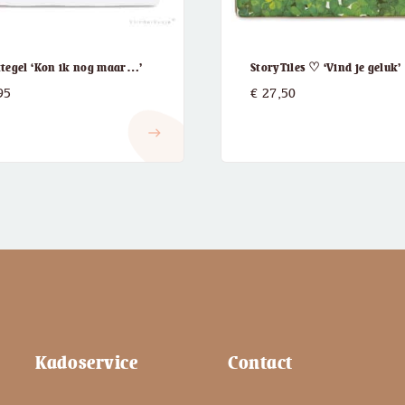
ttegel ‘Kon ik nog maar…’
StoryTiles ♡ ‘Vind je geluk’
95
€
27,50
east
Kadoservice
Contact