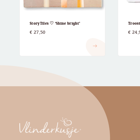
StoryTiles ♡ ‘Shine bright’
Troos
€
27,50
€
24,
east