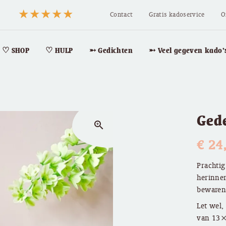
Contact
Gratis kadoservice
O
♡ SHOP
♡ HULP
➵ Gedichten
➵ Veel gegeven kado’
Ged
zoom_in
€
24
Prachtig
herinner
bewaren
Let wel,
van 13×