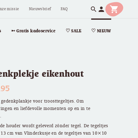
shopping_cart
person
search
nze missie
Nieuwsbrief
FAQ
s
➵ Gratis kadoservice
♡ SALE
♡ NIEUW
enkplekje eikenhout
,95
 gedenkplankje voor troosttegeltjes. Om
ingen en liefdevolle momenten op en in te
.
 de houder wordt geleverd zónder tegel. De tegeltjes
13 cm van Vlinderkusje en de tegeltjes van 10×10