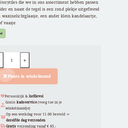
torytiles die we in ons assortiment hebben passen
lder en naast de tegel is een rond plekje uitgefreesd
 waxinelichtglaasje, een ander klein kandelaartje,
of vaasje.
ad
uantity
Plaats in winkelmand
Persoonlijk &
liefdevol
Gratis
kadoservice
(voeg toe in je
winkelmandje)
Op een werkdag voor 11.00 besteld =
dezelfde dag verzonden
Gratis
verzending vanaf € 85,-