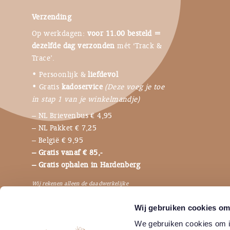
Verzending
Op werkdagen:
voor 11.00 besteld =
dezelfde dag verzonden
mét ‘Track &
Trace’.
• Persoonlijk &
liefdevol
• Gratis
kadoservice
(Deze voeg je toe
in stap 1 van je winkelmandje)
– NL Brievenbus € 4,95
– NL Pakket € 7,25
– België € 9,95
– Gratis vanaf € 85,-
– Gratis ophalen in Hardenberg
Wij rekenen alleen de daadwerkelijke
verzendkosten, dus niet de bijbehorende
Wij gebruiken cookies om 
verpakkingen en betaalkosten.
We gebruiken cookies om in