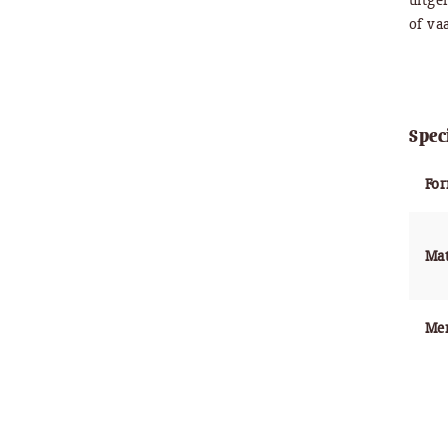
uitge
of vaa
Spec
Fo
Mat
Me