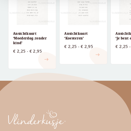
Ansichtkaart
Ansichtkaart
Ansichtk
‘Moederdag zonder
‘Koesteren’
‘Je bent 
kind’
Prijsklasse:
€
2,25
-
€
2,95
€
2,25
-
Prijsklasse:
€
2,25
-
€
2,95
€ 2,25
east
€ 2,25
east
tot
tot
€ 2,95
€ 2,95