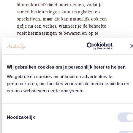
binnenkort afscheid moet nemen, zodat je
samen herinneringen kunt terughalen en
opschrijven, maar dit kan natuurlijk ook een
tijdje ná een verlies, wanneer je de behoefte
voelt herinneringen te bewaren en op te
schrijven. Ook kun je de set gebruiken bij een
uitvaart of herdenkingsdienst, om mensen die
afscheid komen nemen de kans te geven iets te
delen op papier.
Wij gebruiken cookies om je persoonlijk beter te helpen
We gebruiken cookies om inhoud en advertenties te
Specificaties
personaliseren, om functies voor sociale media te bieden en
om ons websiteverkeer te analyseren.
Info koffertje
Kistje van hout: 23 x 16,5 x 9 cm
Toestemmingsselectie
Noodzakelijk
Info kaartjes