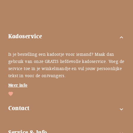
Kadoservice
expand_more
Is je bestelling een kadootje voor iemand? Maak dan
gebruik van onze GRATIS liefdevolle kadoservice. Voeg de
service toe in je winkelmandje en vul jouw persoonlijke
tekst in voor de ontvangers.
Meer info
Contact
expand_more
FAQ
Service & Info