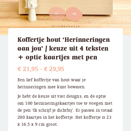
west
east
Koffertje hout ‘Herinneringen
aan jou’ / keuze uit 4 teksten
+ optie kaartjes met pen
Prijsklasse:
€
21,95
-
€
29,95
€ 21,95
Een lief koffertje van hout waar je
herinneringen mee kunt bewaren.
tot
Je hebt de keuze uit vier designs, en de optie
€ 29,95
om 100 herinneringskaartjes toe te voegen met
de pen ‘Ik schrijf je dichtbij’. Er passen in totaal
200 kaartjes in het koffertje. Het koffertje is 23
x 16,5 x 9 cm groot.