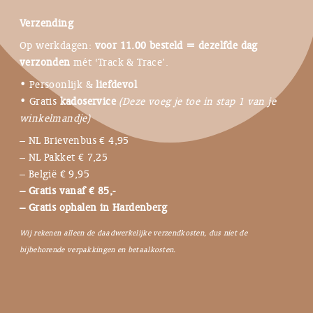
Verzending
Op werkdagen:
voor 11.00 besteld = dezelfde dag
verzonden
mét ‘Track & Trace’.
• Persoonlijk &
liefdevol
• Gratis
kadoservice
(Deze voeg je toe in stap 1 van je
winkelmandje)
– NL Brievenbus € 4,95
– NL Pakket € 7,25
– België € 9,95
– Gratis vanaf € 85,-
– Gratis ophalen in Hardenberg
Wij rekenen alleen de daadwerkelijke verzendkosten, dus niet de
bijbehorende verpakkingen en betaalkosten.