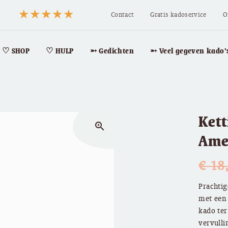
Contact
Gratis kadoservice
O
♡ SHOP
♡ HULP
➵ Gedichten
➵ Veel gegeven kado’
Kett
zoom_in
Ame
€
18
Prachtig
met een 
kado ter
vervulli