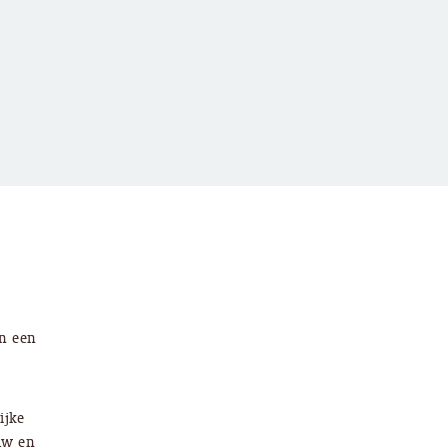
an een
ijke
ouw en