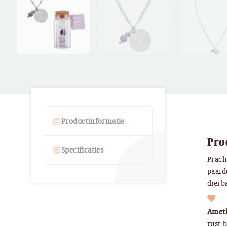
card_giftcard
Productinformatie
Pro
ballot
Specificaties
Prach
paard
dierb
Ameth
rust 