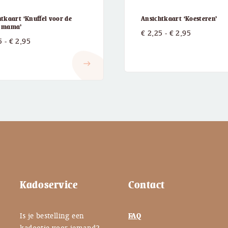
tkaart ‘Knuffel voor de
Ansichtkaart ‘Koesteren’
e mama’
Prijsklasse
€
2,25
-
€
2,95
Prijsklasse:
5
-
€
2,95
€ 2,25
€ 2,25
tot
east
tot
€ 2,95
€ 2,95
Kadoservice
Contact
Is je bestelling een
FAQ