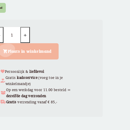
€ 18,50.
€ 10,00.
ad
uantity
Plaats in winkelmand
Persoonlijk &
liefdevol
Gratis
kadoservice
(voeg toe in je
winkelmandje)
Op een werkdag voor 11.00 besteld =
dezelfde dag verzonden
Gratis
verzending vanaf € 85,-