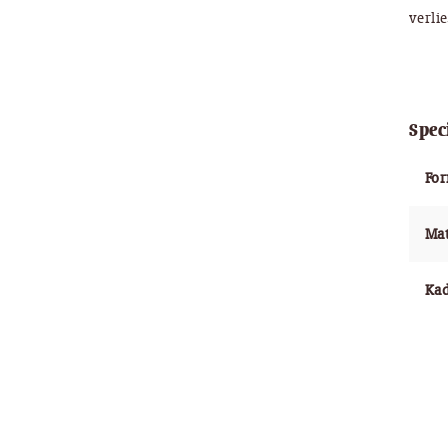
verli
Spec
Fo
Mat
Ka