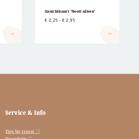
Ansichtkaart ‘Nooit alleen’
:
Prijsklasse:
€
2,25
-
€
2,95
€ 2,25
east
east
tot
€ 2,95
Service & Info
Tips bij troost ♡