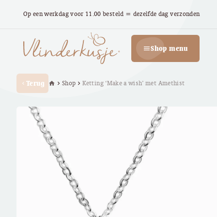
Op een werkdag voor 11.00 besteld = dezelfde dag verzonden
Shop menu
menu
Terug
Shop
Ketting ‘Make a wish’ met Amethist
home
chevron_right
chevron_right
chevron_left