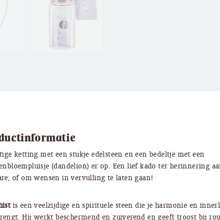
ductinformatie
tige ketting met een stukje edelsteen en een bedeltje met een
enbloempluisje (dandelion) er op. Een lief kado ter herinnering a
are, of om wensen in vervulling te laten gaan!
ist
is een veelzijdige en spirituele steen die je harmonie en innerl
brengt. Hij werkt beschermend en zuiverend en
geeft troost bij r