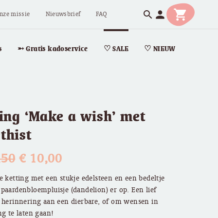
shopping_cart
person
search
nze missie
Nieuwsbrief
FAQ
s
➵ Gratis kadoservice
♡ SALE
♡ NIEUW
ing ‘Make a wish’ met
thist
Oorspronkelijke
Huidige
,50
€
10,00
prijs
prijs
e ketting met een stukje edelsteen en een bedeltje
paardenbloempluisje (dandelion) er op. Een lief
was:
is:
 herinnering aan een dierbare, of om wensen in
ng te laten gaan!