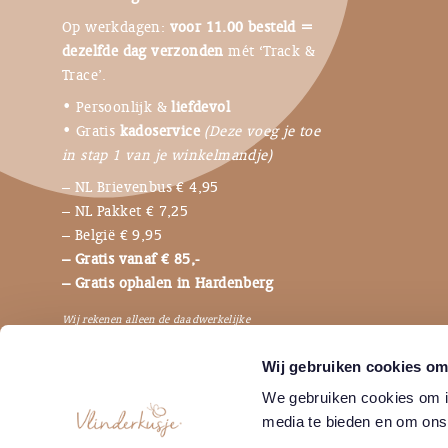
Op werkdagen:
voor 11.00 besteld =
dezelfde dag verzonden
mét ‘Track &
Trace’.
• Persoonlijk &
liefdevol
• Gratis
kadoservice
(Deze voeg je toe
in stap 1 van je winkelmandje)
– NL Brievenbus € 4,95
– NL Pakket € 7,25
– België € 9,95
– Gratis vanaf € 85,-
– Gratis ophalen in Hardenberg
Wij rekenen alleen de daadwerkelijke
verzendkosten, dus niet de bijbehorende
Wij gebruiken cookies om 
verpakkingen en betaalkosten.
We gebruiken cookies om in
media te bieden en om ons