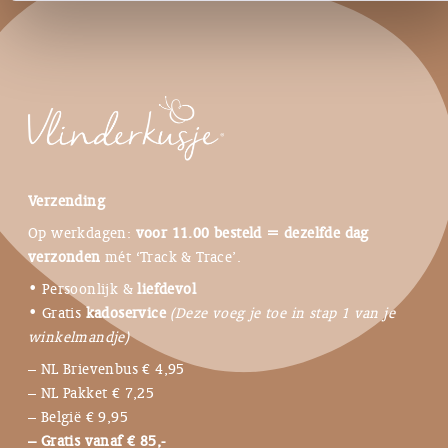
Verzending
Op werkdagen:
voor 11.00 besteld = dezelfde dag
verzonden
mét ‘Track & Trace’.
• Persoonlijk &
liefdevol
• Gratis
kadoservice
(Deze voeg je toe in stap 1 van je
winkelmandje)
– NL Brievenbus € 4,95
– NL Pakket € 7,25
– België € 9,95
– Gratis vanaf € 85,-