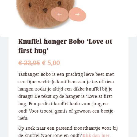
west
east
Knuffel hanger Bobo ‘Love at
first hug’
Oorspronkelijke
Huidige
€
22,95
€
5,00
prijs
prijs
Tashanger Bobo is een prachtig lieve beer met
een fijne vacht. Je kunt hem aan je tas of riem
was:
is:
hangen zodat je altijd een dikke knuffel bij je
€ 22,95.
€ 5,00.
draagt! De tekst op de hanger is ‘Love at first
hug. Een perfect knuffel kado voor jong en
oud! Voor troost, gemis of gewoon een beetje
liefs.
Op zoek naar een passend troostkaartje voor bij
de knuffel (voor jong en oud)?
Klik dan hier.