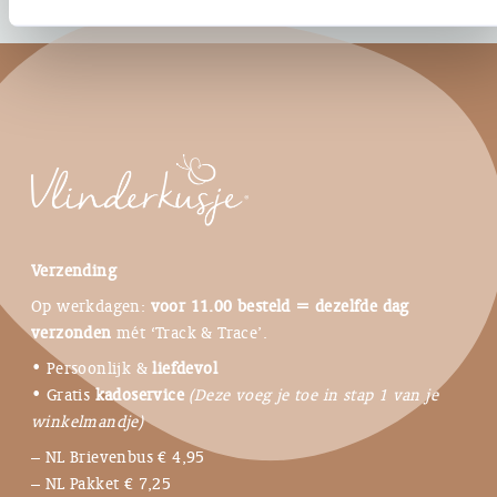
Verzending
Op werkdagen:
voor 11.00 besteld = dezelfde dag
verzonden
mét ‘Track & Trace’.
• Persoonlijk &
liefdevol
• Gratis
kadoservice
(Deze voeg je toe in stap 1 van je
winkelmandje)
– NL Brievenbus € 4,95
– NL Pakket € 7,25