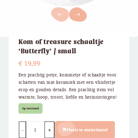
west
east
Kom of treasure schaaltje
‘Butterfly’ / small
€
19,99
Een prachtig potje, kommetje of schaaltje voor
schatten van mat keramiek met een vlindertje
erop en gouden details. Een prachtig item vol
warmte, hoop, troost, liefde en herinneringen!
Op voorraad
Quantity
Plaats in winkelmand