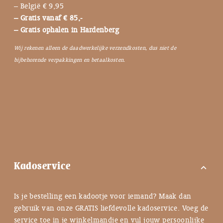
– België € 9,95
– Gratis vanaf € 85,-
– Gratis ophalen in Hardenberg
Wij rekenen alleen de daadwerkelijke verzendkosten, dus niet de
bijbehorende verpakkingen en betaalkosten.
Kadoservice
expand_more
Is je bestelling een kadootje voor iemand? Maak dan
gebruik van onze GRATIS liefdevolle kadoservice. Voeg de
service toe in je winkelmandje en vul jouw persoonlijke