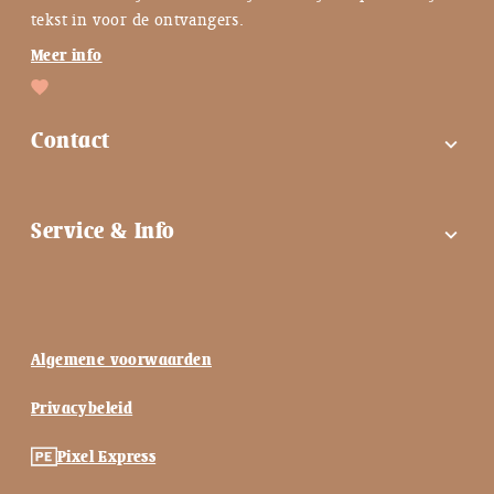
tekst in voor de ontvangers.
Meer info
Contact
expand_more
FAQ
Service & Info
expand_more
Contactgegevens
Instagram
Tips bij troost ♡
Facebook
Keuzehulp ♡
Algemene voorwaarden
Nieuwsbrief
Blog ♡
Privacybeleid
Vlinderkusje blog
Mijn account
Pixel Express
Onze Missie
Shop informatie