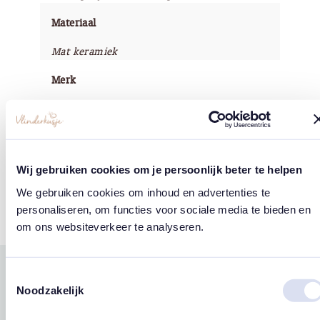
Materiaal
Mat keramiek
Merk
Räder / Design Stories
Wij gebruiken cookies om je persoonlijk beter te helpen
Tags
We gebruiken cookies om inhoud en advertenties te
Engeltjes
personaliseren, om functies voor sociale media te bieden en
om ons websiteverkeer te analyseren.
Toestemmingsselectie
Gerelateerde
Noodzakelijk
west
east
producten