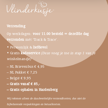
Verzending
Op werkdagen:
voor 11.00 besteld = dezelfde dag
verzonden
mét ‘Track & Trace’.
• Persoonlijk &
liefdevol
• Gratis
kadoservice
(Deze voeg je toe in stap 1 van je
winkelmandje)
– NL Brievenbus € 4,95
– NL Pakket € 7,25
– België € 9,95
– Gratis vanaf € 85,-
– Gratis ophalen in Hardenberg
Wij rekenen alleen de daadwerkelijke verzendkosten, dus niet de
bijbehorende verpakkingen en betaalkosten.