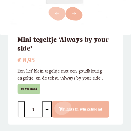
west
east
Mini tegeltje ‘Always by your
side’
€
8,95
Een lief klein tegeltje met een goudkleurig
engeltje, en de tekst; ‘Always by your side’.
Op voorraad
Quantity
Plaats in winkelmand