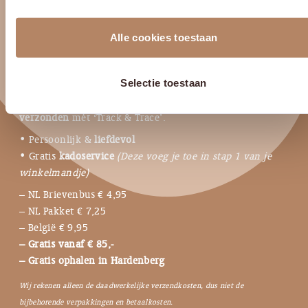
Alle cookies toestaan
Verzending
Selectie toestaan
Op werkdagen:
voor 11.00 besteld = dezelfde dag
verzonden
mét ‘Track & Trace’.
• Persoonlijk &
liefdevol
• Gratis
kadoservice
(Deze voeg je toe in stap 1 van je
winkelmandje)
– NL Brievenbus € 4,95
– NL Pakket € 7,25
– België € 9,95
– Gratis vanaf € 85,-
– Gratis ophalen in Hardenberg
Wij rekenen alleen de daadwerkelijke verzendkosten, dus niet de
bijbehorende verpakkingen en betaalkosten.