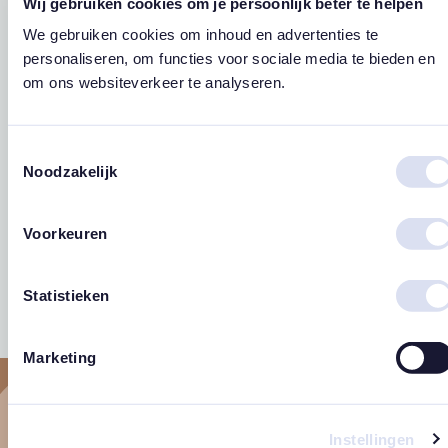
Wij gebruiken cookies om je persoonlijk beter te helpen
We gebruiken cookies om inhoud en advertenties te
personaliseren, om functies voor sociale media te bieden en
om ons websiteverkeer te analyseren.
Toestemmingsselectie
Noodzakelijk
Ansichtkaart ‘Mama,
Ansichtkaart ‘Huisje
Ansichtk
de liefste dat ben jij’
bij de maan’
je zo ma
Voorkeuren
Oorspronkelijke
Huidige
Prijsklasse:
€
2,25
€
1,00
€
2,25
-
€
2,95
€
2,25
prijs
prijs
€ 2,25
p
east
east
Statistieken
was:
is:
tot
€ 2,25.
€ 1,00.
€ 2,95
€
Marketing
Instellingen