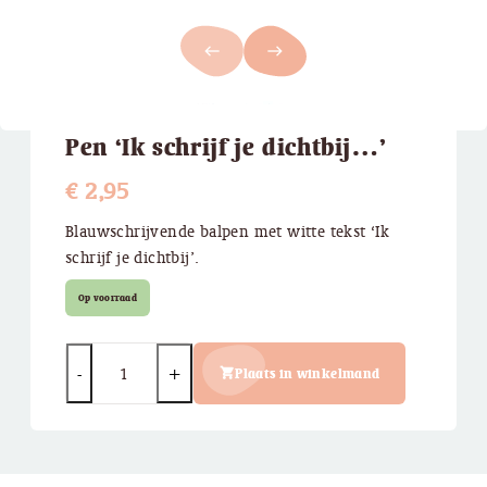
west
east
Pen ‘Ik schrijf je dichtbij…’
€
2,95
Blauwschrijvende balpen met witte tekst ‘Ik
schrijf je dichtbij’.
Op voorraad
Quantity
Plaats in winkelmand