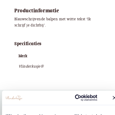
Productinformatie
Blauwschrijvende balpen met witte tekst ‘Ik
schrijf je dichtbij’.
Specificaties
Merk
Vlinderkusje®
Gerelateerde
west
east
producten