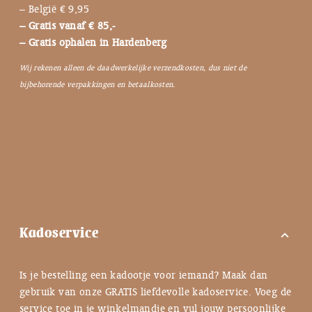
– België € 9,95
– Gratis vanaf € 85,-
– Gratis ophalen in Hardenberg
Wij rekenen alleen de daadwerkelijke verzendkosten, dus niet de
bijbehorende verpakkingen en betaalkosten.
Kadoservice
expand_more
Is je bestelling een kadootje voor iemand? Maak dan
gebruik van onze GRATIS liefdevolle kadoservice. Voeg de
service toe in je winkelmandje en vul jouw persoonlijke