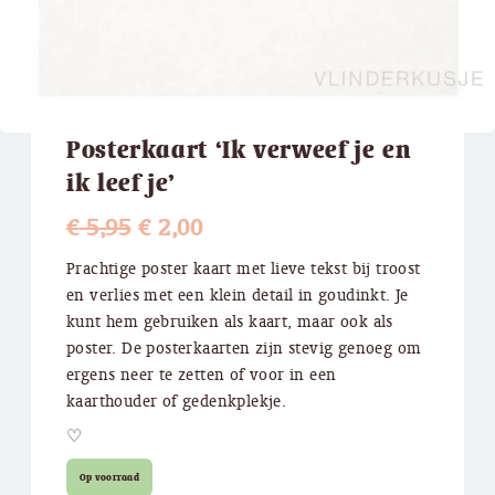
Posterkaart ‘Ik verweef je en
ik leef je’
Oorspronkelijke
Huidige
€
5,95
€
2,00
prijs
prijs
Prachtige poster kaart met lieve tekst bij troost
en verlies met een klein detail in goudinkt. Je
was:
is:
kunt hem gebruiken als kaart, maar ook als
€ 5,95.
€ 2,00.
poster. De posterkaarten zijn stevig genoeg om
ergens neer te zetten of voor in een
kaarthouder of gedenkplekje.
♡
Op voorraad