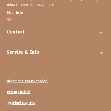
tekst in voor de ontvangers.
Meer info
Contact
expand_more
FAQ
Service & Info
expand_more
Contactgegevens
Instagram
Tips bij troost ♡
Facebook
Keuzehulp ♡
Algemene voorwaarden
Nieuwsbrief
Blog ♡
Privacybeleid
Vlinderkusje blog
Mijn account
Pixel Express
Onze Missie
Shop informatie