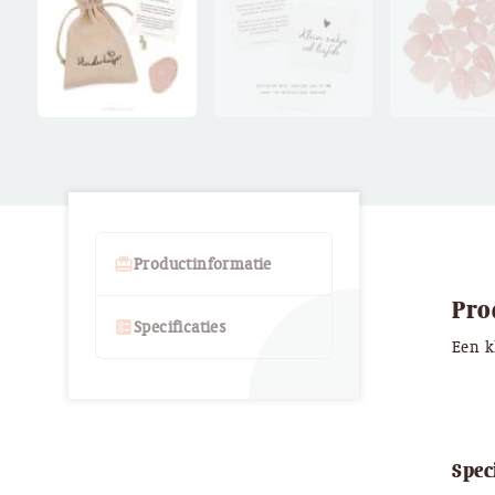
card_giftcard
Productinformatie
Pro
ballot
Specificaties
Een k
Spec