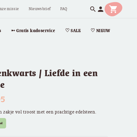
shopping_cart
person
search
nze missie
Nieuwsbrief
FAQ
s
➵ Gratis kadoservice
♡ SALE
♡ NIEUW
nkwarts / Liefde in een
je
95
n zakje vol troost met een prachtige edelsteen.
ad