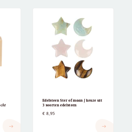
Edelsteen Ster of maan / keuze uit
𝑐ℎ𝑡
3 soorten edelsteen
€
8,95
east
east