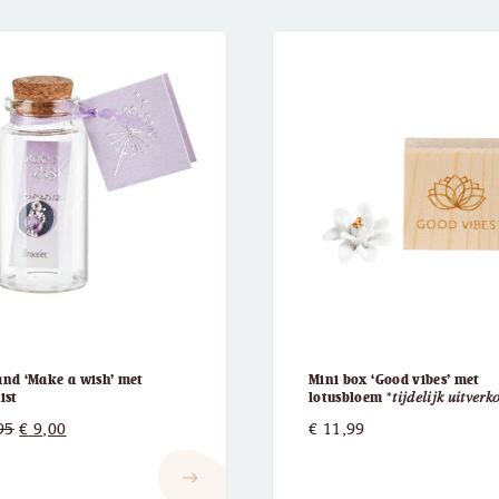
nd ‘Make a wish’ met
Mini box ‘Good vibes’ met
ist
lotusbloem *𝑡𝑖𝑗𝑑𝑒𝑙𝑖𝑗𝑘 𝑢𝑖𝑡𝑣𝑒𝑟𝑘
Oorspronkelijke
Huidige
95
€
9,00
€
11,99
prijs
prijs
east
was:
is: