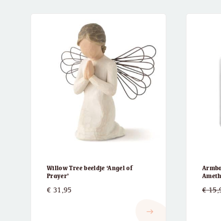
Willow Tree beeldje ‘Angel of
Armba
Prayer’
Ameth
€
31,95
€
15,
east