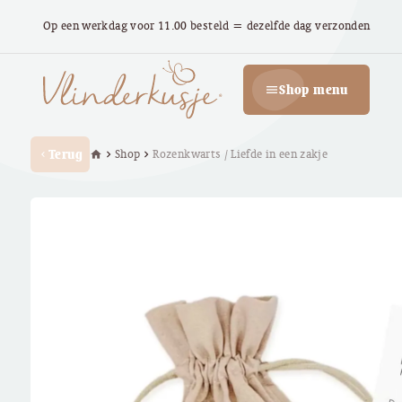
Op een werkdag voor 11.00 besteld = dezelfde dag verzonden
Shop menu
menu
Terug
Shop
Rozenkwarts / Liefde in een zakje
home
chevron_right
chevron_right
chevron_left