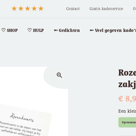
Contact
Gratis kadoservice
O
♡ SHOP
♡ HULP
➵ Gedichten
➵ Veel gegeven kado’
Roze
zoom_in
zak
€
8,
Een klei
Op voorra