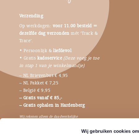
Verzending
Op werkdagen:
voor 11.00 besteld =
dezelfde dag verzonden
mét ‘Track &
Trace’.
• Persoonlijk &
liefdevol
• Gratis
kadoservice
(Deze voeg je toe
in stap 1 van je winkelmandje)
– NL Brievenbus € 4,95
– NL Pakket € 7,25
– België € 9,95
– Gratis vanaf € 85,-
– Gratis ophalen in Hardenberg
Wij rekenen alleen de daadwerkelijke
verzendkosten, dus niet de bijbehorende
Wij gebruiken cookies om 
verpakkingen en betaalkosten.