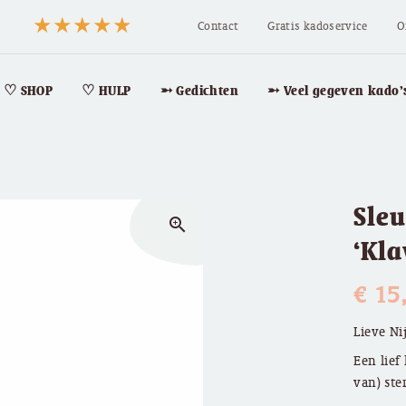
Contact
Gratis kadoservice
O
♡ SHOP
♡ HULP
➵ Gedichten
➵ Veel gegeven kado’
Sleu
zoom_in
‘Kla
€
15
Lieve Ni
Een lief
van) ste