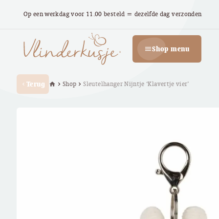
Op een werkdag voor 11.00 besteld = dezelfde dag verzonden
Shop menu
menu
Terug
Shop
Sleutelhanger Nijntje ‘Klavertje vier’
home
chevron_right
chevron_right
chevron_left