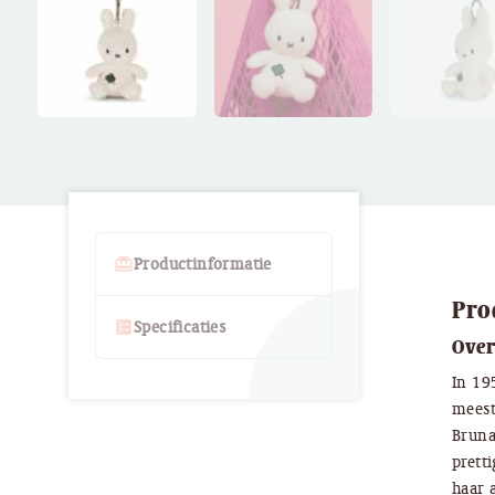
card_giftcard
Productinformatie
Pro
ballot
Specificaties
Over
In 19
meest
Bruna
prett
haar 