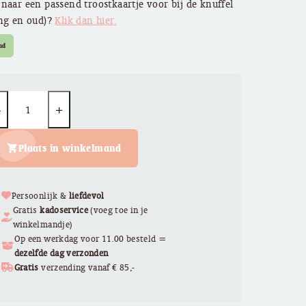
naar een passend troostkaartje voor bij de knuffel
ong en oud)?
Klik dan hier.
ad
uantity
Plaats in winkelmand
Persoonlijk &
liefdevol
Gratis
kadoservice
(voeg toe in je
winkelmandje)
Op een werkdag voor 11.00 besteld =
dezelfde dag verzonden
Gratis
verzending vanaf € 85,-