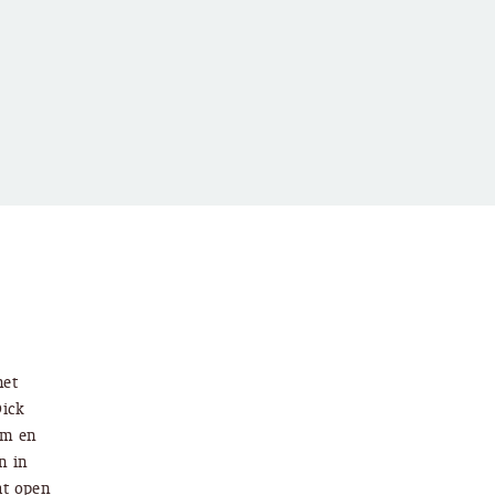
het
Dick
rm en
n in
at open