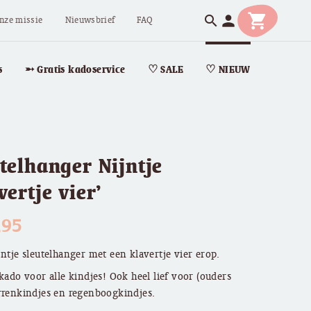
shopping_cart
person
search
nze missie
Nieuwsbrief
FAQ
s
➵ Gratis kadoservice
♡ SALE
♡ NIEUW
telhanger Nijntje
vertje vier’
,95
jntje sleutelhanger met een klavertje vier erop.
 kado voor alle kindjes! Ook heel lief voor (ouders
rrenkindjes en regenboogkindjes.