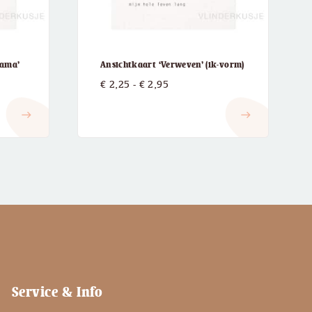
mama’
Ansichtkaart ‘Verweven’ (ik-vorm)
Prijsklasse:
€
2,25
-
€
2,95
€ 2,25
east
east
tot
€ 2,95
Service & Info