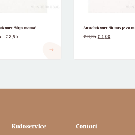
htkaart ‘Mijn mama’
Ansichtkaart ‘Ik mis je zo 
Prijsklasse:
Oorspronkelijke
Huidige
5
-
€
2,95
€
2,25
€
1,00
€ 2,25
prijs
prijs
east
tot
was:
is:
€ 2,95
€ 2,25.
€ 1,00.
Kadoservice
Contact