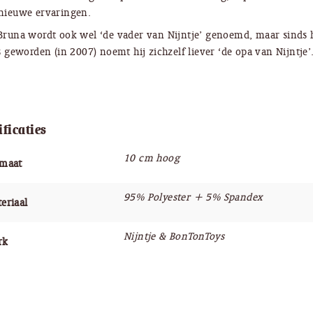
nieuwe ervaringen.
Bruna wordt ook wel ‘de vader van Nijntje’ genoemd, maar sinds h
is geworden (in 2007) noemt hij zichzelf liever ‘de opa van Nijntje’
ificaties
10 cm hoog
rmaat
95% Polyester + 5% Spandex
eriaal
Nijntje & BonTonToys
rk