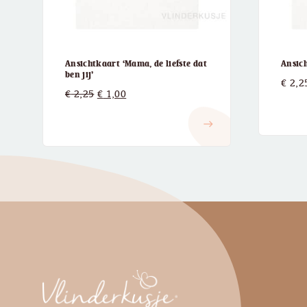
Ansichtkaart ‘Mama, de liefste dat
Ansic
ben jij’
€
2,2
Oorspronkelijke
Huidige
€
2,25
€
1,00
prijs
prijs
east
was:
is:
€ 2,25.
€ 1,00.