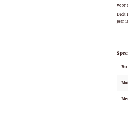
voor 
Dick 
jaar 
Spec
Fo
Mat
Me