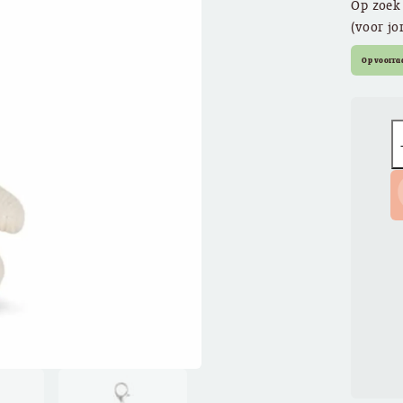
Op zoek 
(voor j
Op voorra
Q