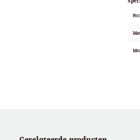
Spec
Fo
Mat
Me
Gerelateerde producten