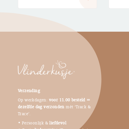
Verzending
Op werkdagen:
voor 11.00 besteld =
dezelfde dag verzonden
mét ‘Track &
Trace’.
• Persoonlijk &
liefdevol