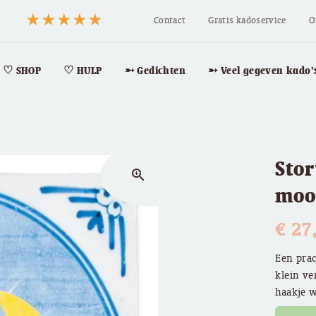
Contact
Gratis kadoservice
O
♡ SHOP
♡ HULP
➵ Gedichten
➵ Veel gegeven kado’
Stor
zoom_in
moo
€
27
Een prac
klein ve
haakje 