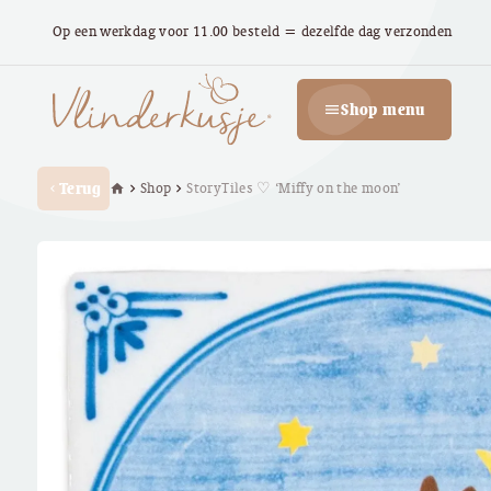
Op een werkdag voor 11.00 besteld = dezelfde dag verzonden
Shop menu
menu
Terug
Shop
StoryTiles ♡ ‘Miffy on the moon’
home
chevron_right
chevron_right
chevron_left