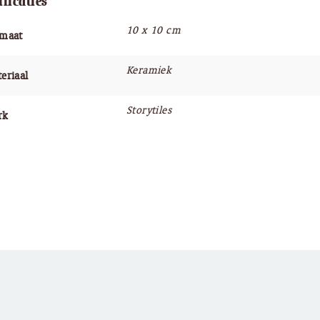
ificaties
10 x 10 cm
rmaat
Keramiek
eriaal
Storytiles
rk