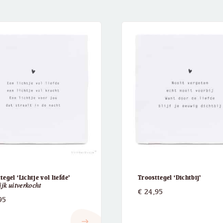
tegel ‘Lichtje vol liefde’
Troosttegel ‘Dichtbij’
𝑖𝑗𝑘 𝑢𝑖𝑡𝑣𝑒𝑟𝑘𝑜𝑐ℎ𝑡
€
24,95
95
east