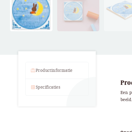
card_giftcard
Productinformatie
Pro
ballot
Specificaties
Een p
beeld