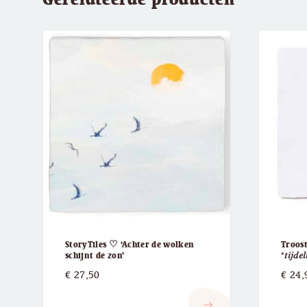
StoryTiles ♡ ‘Achter de wolken
Troost
schijnt de zon’
*𝑡𝑖𝑗𝑑𝑒
€
27,50
€
24,
east