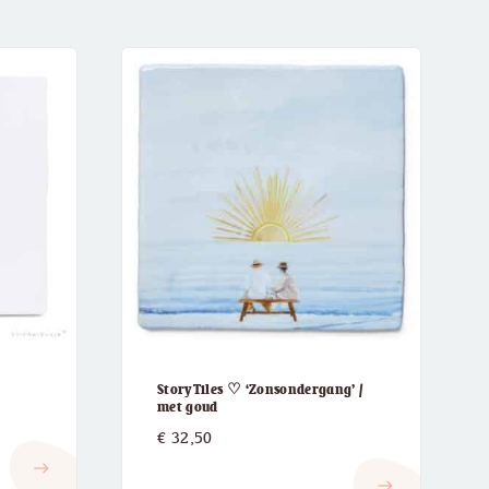
StoryTiles ♡ ‘Zonsondergang’ /
met goud
€
32,50
east
east