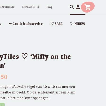
shopping_cart
person
search
nze missie
Nieuwsbrief
FAQ
s
➵ Gratis kadoservice
♡ SALE
♡ NIEUW
yTiles ♡ ‘Miffy on the
n’
,50
htige liefdevolle tegel van 10 x 10 cm met een
rhaaltje in beeld. Op de achterkant zit een klein
waar je het mee kunt ophangen.