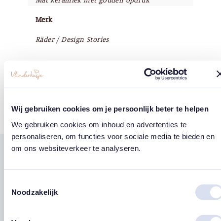
Mat keramiek met gouden opdruk
Merk
Räder / Design Stories
Tags
Wij gebruiken cookies om je persoonlijk beter te helpen
Maan
Sterren
We gebruiken cookies om inhoud en advertenties te
personaliseren, om functies voor sociale media te bieden en
om ons websiteverkeer te analyseren.
Gerelateerde
west
east
producten
Toestemmingsselectie
Noodzakelijk