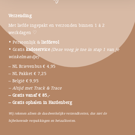
Verzending
Met liefde ingepakt en verzonden binnen 1 á 2
werkdagen ♡
• Persoonlijk &
liefdevol
• Gratis
kadoservice
(Deze voeg je toe in stap 1 van je
winkelmandje)
– NL Brievenbus € 4,95
– NL Pakket € 7,25
– België € 9,95
– Altijd met Track & Trace
– Gratis vanaf € 85,-
– Gratis ophalen in Hardenberg
Wij rekenen alleen de daadwerkelijke verzendkosten, dus niet de
bijbehorende verpakkingen en betaalkosten.