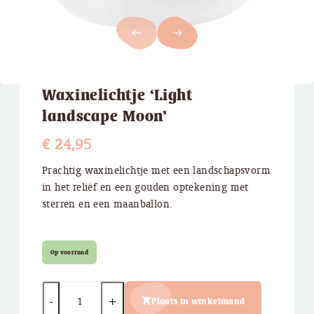
west
east
Waxinelichtje ‘Light
landscape Moon’
€
24,95
Prachtig waxinelichtje met een landschapsvorm
in het reliëf en een gouden optekening met
sterren en een maanballon.
Op voorraad
Quantity
Plaats in winkelmand