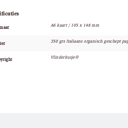
ificaties
A6 kaart / 105 x 148 mm
rmaat
350 grs Italiaans organisch geschept pa
ier
Vlinderkusje®
yright