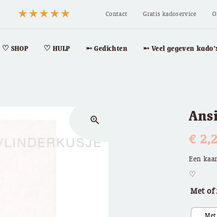
Contact
Gratis kadoservice
O
♡ SHOP
♡ HULP
➵ Gedichten
➵ Veel gegeven kado’
Ansi
zoom_in
€
2,
Een kaar
♡
Met of