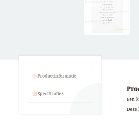
card_giftcard
Productinformatie
Pro
ballot
Specificaties
Een k
Deze 