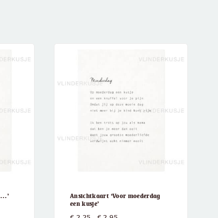
m…’
Ansichtkaart ‘Voor moederdag
een kusje’
:
Prijsklasse:
€
2,25
-
€
2,95