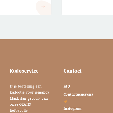
€ 2,25
€ 2,25
east
tot
tot
€ 2,95
€ 2,95
Kadoservice
Contact
Is je bestelling een
FAQ
kadootje voor iemand?
Contactgegevens
Maak dan gebruik van
onze GRATIS
Instagram
liefdevolle