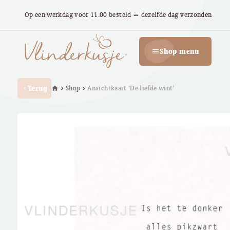
Op een werkdag voor 11.00 besteld = dezelfde dag verzonden
Shop menu
menu
Terug
Shop
Ansichtkaart ‘De liefde wint’
home
chevron_right
chevron_right
chevron_left