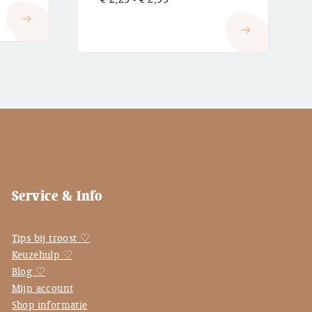
€ 2,25
east
east
tot
€ 2,95
Service & Info
Tips bij troost ♡
Keuzehulp ♡
Blog ♡
Mijn account
Shop informatie