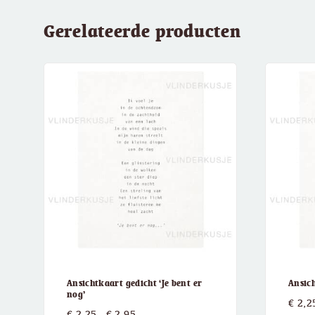
Gerelateerde producten
Ansichtkaart gedicht ‘Je bent er
Ansic
nog’
€
2,2
Prijsklasse:
€
2,25
-
€
2,95