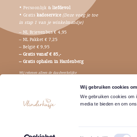
• Persoonlijk &
liefdevol
• Gratis
kadoservice
(Deze voeg je toe
in stap 1 van je winkelmandje)
– NL Brievenbus € 4,95
– NL Pakket € 7,25
– België € 9,95
– Gratis vanaf € 85,-
– Gratis ophalen in Hardenberg
Wij rekenen alleen de daadwerkelijke
verzendkosten, dus niet de bijbehorende
Wij gebruiken cookies om 
verpakkingen en betaalkosten.
We gebruiken cookies om in
media te bieden en om ons
Toestemmingsselectie