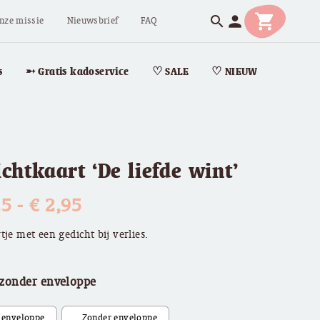
shopping_cart
person
search
nze missie
Nieuwsbrief
FAQ
s
➵ Gratis kadoservice
♡ SALE
♡ NIEUW
chtkaart ‘De liefde wint’
Prijsklasse:
25
-
€
2,95
€ 2,25
tje met een gedicht bij verlies.
tot
 zonder enveloppe
€ 2,95