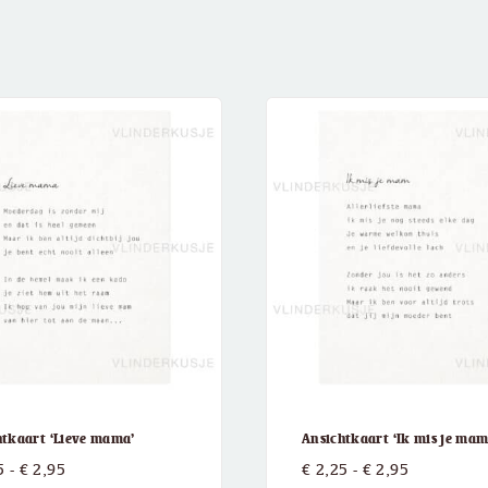
htkaart ‘Lieve mama’
Ansichtkaart ‘Ik mis je ma
Prijsklasse:
Prijsklasse
5
-
€
2,95
€
2,25
-
€
2,95