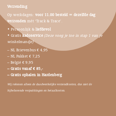
Verzending
Op werkdagen:
voor 11.00 besteld = dezelfde dag
verzonden
mét ‘Track & Trace’.
• Persoonlijk &
liefdevol
• Gratis
kadoservice
(Deze voeg je toe in stap 1 van je
winkelmandje)
– NL Brievenbus € 4,95
– NL Pakket € 7,25
– België € 9,95
– Gratis vanaf € 85,-
– Gratis ophalen in Hardenberg
Wij rekenen alleen de daadwerkelijke verzendkosten, dus niet de
bijbehorende verpakkingen en betaalkosten.