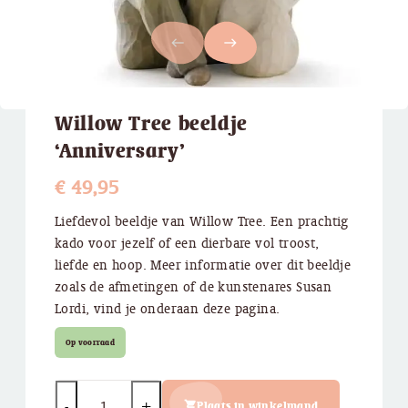
west
east
Willow Tree beeldje
‘Anniversary’
€
49,95
Liefdevol beeldje van Willow Tree. Een prachtig
kado voor jezelf of een dierbare vol troost,
liefde en hoop. Meer informatie over dit beeldje
zoals de afmetingen of de kunstenares Susan
Lordi, vind je onderaan deze pagina.
Op voorraad
Quantity
Plaats in winkelmand