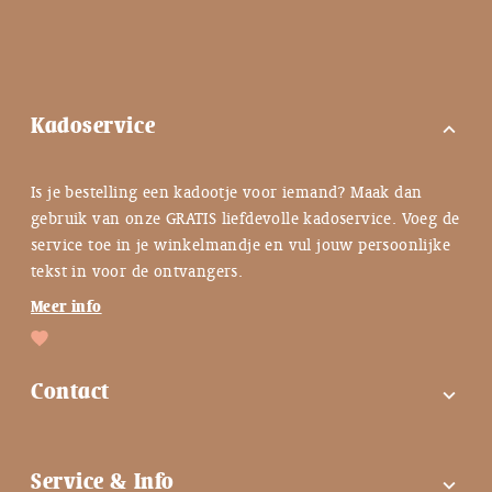
Kadoservice
expand_more
Is je bestelling een kadootje voor iemand? Maak dan
gebruik van onze GRATIS liefdevolle kadoservice. Voeg de
service toe in je winkelmandje en vul jouw persoonlijke
tekst in voor de ontvangers.
Meer info
Contact
expand_more
FAQ
Service & Info
expand_more