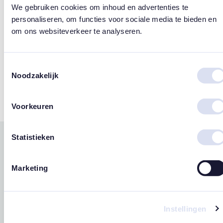
We gebruiken cookies om inhoud en advertenties te
Design
personaliseren, om functies voor sociale media te bieden en
om ons websiteverkeer te analyseren.
Susan Lordi
Merk
Toestemmingsselectie
Noodzakelijk
Willow Tree
Voorkeuren
Statistieken
Gerelateerde
west
east
producten
Marketing
Instellingen