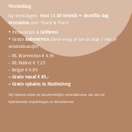
Verzending
Op werkdagen:
voor 11.00 besteld = dezelfde dag
verzonden
mét ‘Track & Trace’.
• Persoonlijk &
liefdevol
• Gratis
kadoservice
(Deze voeg je toe in stap 1 van je
winkelmandje)
– NL Brievenbus € 4,95
– NL Pakket € 7,25
– België € 9,95
– Gratis vanaf € 85,-
– Gratis ophalen in Hardenberg
Wij rekenen alleen de daadwerkelijke verzendkosten, dus niet de
bijbehorende verpakkingen en betaalkosten.