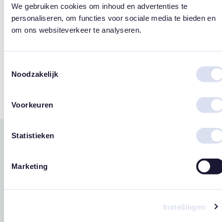
We gebruiken cookies om inhoud en advertenties te
Design
personaliseren, om functies voor sociale media te bieden en
om ons websiteverkeer te analyseren.
Susan Lordi
Merk
Toestemmingsselectie
Willow Tree
Noodzakelijk
Voorkeuren
Statistieken
Gerelateerde
west
east
producten
Marketing
Instellingen