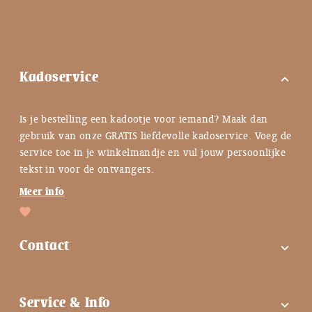
Kadoservice
expand_more
Is je bestelling een kadootje voor iemand? Maak dan
gebruik van onze GRATIS liefdevolle kadoservice. Voeg de
service toe in je winkelmandje en vul jouw persoonlijke
tekst in voor de ontvangers.
Meer info
Contact
expand_more
FAQ
Service & Info
expand_more
Contactgegevens