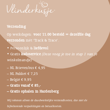
Verzending
Op werkdagen:
voor 11.00 besteld = dezelfde dag
verzonden
mét ‘Track & Trace’.
• Persoonlijk &
liefdevol
• Gratis
kadoservice
(Deze voeg je toe in stap 1 van je
winkelmandje)
– NL Brievenbus € 4,95
– NL Pakket € 7,25
– België € 9,95
– Gratis vanaf € 85,-
– Gratis ophalen in Hardenberg
Wij rekenen alleen de daadwerkelijke verzendkosten, dus niet de
bijbehorende verpakkingen en betaalkosten.