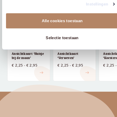
Instellingen
Alle cookies toestaan
Selectie toestaan
Ansichtkaart ‘Huisje
Ansichtkaart
Ansicht
bij de maan’
‘Verweven’
‘Koester
Prijsklasse:
Prijsklasse:
€
2,25
-
€
2,95
€
2,25
-
€
2,95
€
2,25
-
€ 2,25
€ 2,25
east
east
tot
tot
€ 2,95
€ 2,95