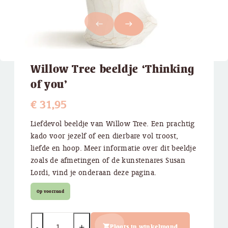
west
east
Willow Tree beeldje ‘Thinking
of you’
€
31,95
Liefdevol beeldje van Willow Tree. Een prachtig
kado voor jezelf of een dierbare vol troost,
liefde en hoop. Meer informatie over dit beeldje
zoals de afmetingen of de kunstenares Susan
Lordi, vind je onderaan deze pagina.
Op voorraad
Quantity
Plaats in winkelmand