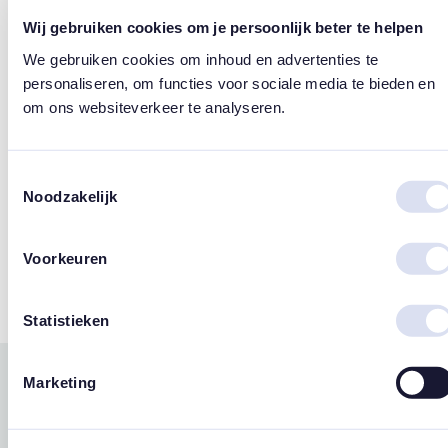
Wij gebruiken cookies om je persoonlijk beter te helpen
Design
We gebruiken cookies om inhoud en advertenties te
Susan Lordi
personaliseren, om functies voor sociale media te bieden en
om ons websiteverkeer te analyseren.
Merk
Willow Tree
Toestemmingsselectie
Noodzakelijk
Tags
Voorkeuren
Engeltjes
Statistieken
Marketing
Gerelateerde
west
east
producten