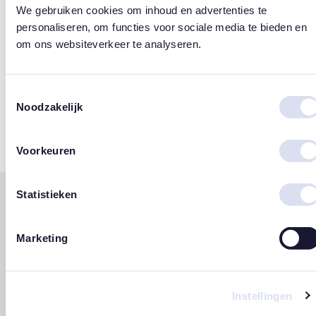
We gebruiken cookies om inhoud en advertenties te
Design
personaliseren, om functies voor sociale media te bieden en
om ons websiteverkeer te analyseren.
Susan Lordi
Merk
Toestemmingsselectie
Noodzakelijk
Willow Tree
Voorkeuren
Statistieken
Gerelateerde
west
east
producten
Marketing
Instellingen