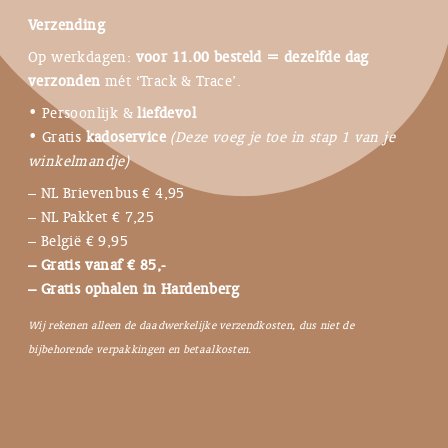
Verzending
Op werkdagen:
voor 11.00 besteld = dezelfde dag
verzonden
mét ‘Track & Trace’.
• Persoonlijk &
liefdevol
• Gratis
kadoservice
(Deze voeg je toe in stap 1 van je
winkelmandje)
– NL Brievenbus € 4,95
– NL Pakket € 7,25
– België € 9,95
– Gratis vanaf € 85,-
– Gratis ophalen in Hardenberg
Wij rekenen alleen de daadwerkelijke verzendkosten, dus niet de
bijbehorende verpakkingen en betaalkosten.