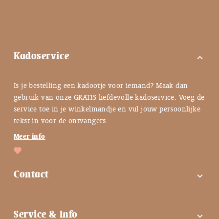
Kadoservice
expand_more
Is je bestelling een kadootje voor iemand? Maak dan
gebruik van onze GRATIS liefdevolle kadoservice. Voeg de
service toe in je winkelmandje en vul jouw persoonlijke
tekst in voor de ontvangers.
Meer info
Contact
expand_more
FAQ
Service & Info
expand_more