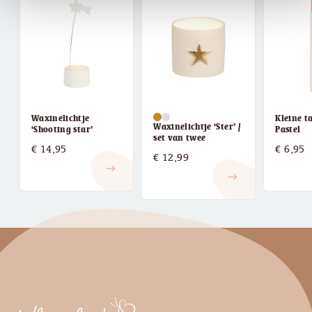
Waxinelichtje
Kleine t
Waxinelichtje ‘Ster’ /
‘Shooting star’
Pastel
set van twee
€
14,95
€
6,95
€
12,99
east
east