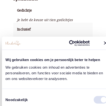
Gedichtje
Je hebt de keuze uit tien gedichtjes
Inclusief
De kaars wordt geleverd in een katoenen zakje
Geur
De heerlijke zachte en natuurlijke geur 'Vijg' is speciaa
Wij gebruiken cookies om je persoonlijk beter te helpen
Afmetingen
We gebruiken cookies om inhoud en advertenties te
personaliseren, om functies voor sociale media te bieden en
8 x 9 cm
om ons websiteverkeer te analyseren.
Branduren
Toestemmingsselectie
50 uur
Noodzakelijk
Tip!