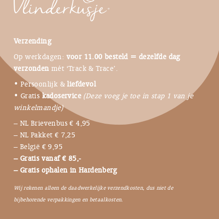
Verzending
Op werkdagen:
voor 11.00 besteld = dezelfde dag
verzonden
mét ‘Track & Trace’.
• Persoonlijk &
liefdevol
• Gratis
kadoservice
(Deze voeg je toe in stap 1 van je
winkelmandje)
– NL Brievenbus € 4,95
– NL Pakket € 7,25
– België € 9,95
– Gratis vanaf € 85,-
– Gratis ophalen in Hardenberg
Wij rekenen alleen de daadwerkelijke verzendkosten, dus niet de
bijbehorende verpakkingen en betaalkosten.