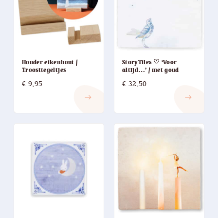
Houder eikenhout /
StoryTiles ♡ ‘Voor
Troosttegeltjes
altijd…’ / met goud
€
9,95
€
32,50
east
east