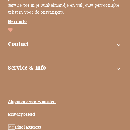
service toe in je winkelmandje en vul jouw persoonlijke
tekst in voor de ontvangers.
Meer info
Contact
expand_more
FAQ
Service & Info
expand_more
Contactgegevens
Instagram
Tips bij troost ♡
Facebook
Keuzehulp ♡
Algemene voorwaarden
Nieuwsbrief
Blog ♡
Privacybeleid
Vlinderkusje blog
Mijn account
Pixel Express