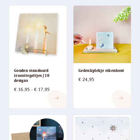
Gouden standaard
Gedenkplekje eikenhout
troosttegeltjes / 10
€
24,95
designs
Prijsklasse:
€
16,95
-
€
17,95
€ 16,95
east
east
tot
€ 17,95