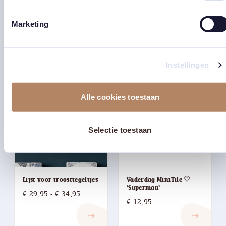
‘Family holder’ / Houder
StoryTiles ♡ ‘Ik heb een
voor meerdere tegeltjes
wens…’
Marketing
€
21,95
€
27,50
east
east
Instellingen
Alle cookies toestaan
Selectie toestaan
Lijst voor troosttegeltjes
Vaderdag MiniTile ♡
‘Superman’
Prijsklasse:
€
29,95
-
€
34,95
€
12,95
€ 29,95
east
east
tot