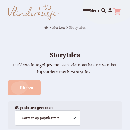
search
person
shopping_cart
Menu
Merken
Storytiles
home
chevron_right
chevron_right
Storytiles
Liefdevolle tegeltjes met een klein verhaaltje van het
bijzondere merk ‘Storytiles’.
Filteren
filter_list
63 producten gevonden