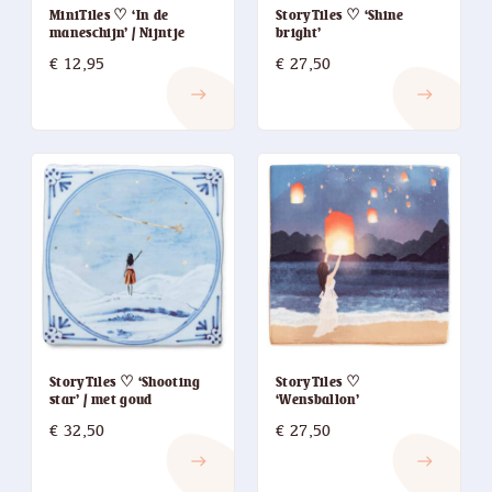
MiniTiles ♡ ‘In de
StoryTiles ♡ ‘Shine
maneschijn’ / Nijntje
bright’
€
12,95
€
27,50
east
east
StoryTiles ♡ ‘Shooting
StoryTiles ♡
star’ / met goud
‘Wensballon’
€
32,50
€
27,50
east
east