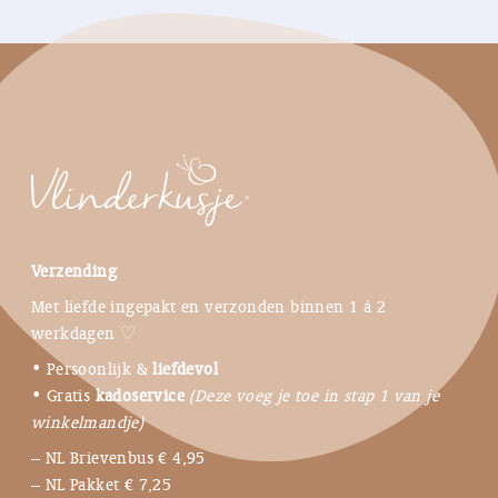
Verzending
Met liefde ingepakt en verzonden binnen 1 á 2
werkdagen ♡
• Persoonlijk &
liefdevol
• Gratis
kadoservice
(Deze voeg je toe in stap 1 van je
winkelmandje)
– NL Brievenbus € 4,95
– NL Pakket € 7,25