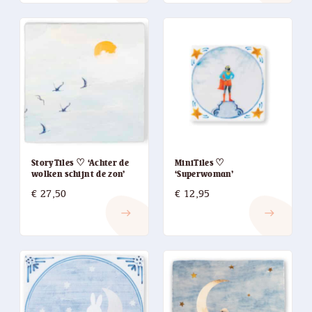
StoryTiles ♡ ‘Achter de
MiniTiles ♡
wolken schijnt de zon’
‘Superwoman’
€
27,50
€
12,95
east
east