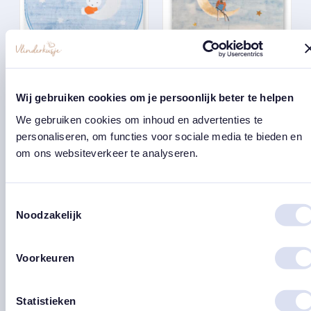
StoryTiles ♡ ‘In de
StoryTiles ♡ ‘Dromen
maneschijn’ / Nijntje
vangen’ / met goud
Wij gebruiken cookies om je persoonlijk beter te helpen
*𝑡𝑖𝑗𝑑𝑒𝑙𝑖𝑗𝑘 𝑢𝑖𝑡𝑣𝑒𝑟𝑘𝑜𝑐ℎ𝑡
€
27,50
We gebruiken cookies om inhoud en advertenties te
€
32,50
personaliseren, om functies voor sociale media te bieden en
east
east
om ons websiteverkeer te analyseren.
Toestemmingsselectie
Noodzakelijk
Voorkeuren
Statistieken