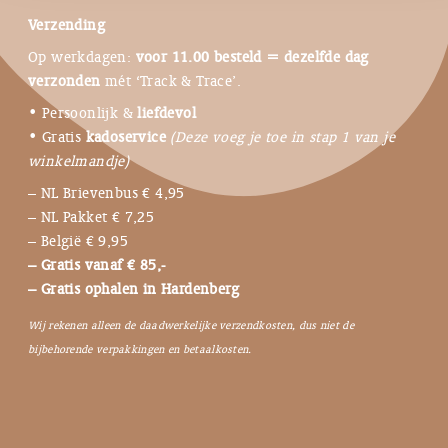
Verzending
Op werkdagen:
voor 11.00 besteld = dezelfde dag
verzonden
mét ‘Track & Trace’.
• Persoonlijk &
liefdevol
• Gratis
kadoservice
(Deze voeg je toe in stap 1 van je
winkelmandje)
– NL Brievenbus € 4,95
– NL Pakket € 7,25
– België € 9,95
– Gratis vanaf € 85,-
– Gratis ophalen in Hardenberg
Wij rekenen alleen de daadwerkelijke verzendkosten, dus niet de
bijbehorende verpakkingen en betaalkosten.