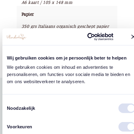
A6 kaart / 105 x 148 mm
Papier
350 grs Italiaans organisch geschept papier
Copyright
Vlinderkusje®
Wij gebruiken cookies om je persoonlijk beter te helpen
We gebruiken cookies om inhoud en advertenties te
personaliseren, om functies voor sociale media te bieden en
om ons websiteverkeer te analyseren.
Gerelateerde
west
east
producten
Toestemmingsselectie
Noodzakelijk
Voorkeuren