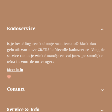
Kadoservice
expand_more
Is je bestelling een kadootje voor iemand? Maak dan
gebruik van onze GRATIS liefdevolle kadoservice. Voeg de
service toe in je winkelmandje en vul jouw persoonlijke
tekst in voor de ontvangers.
Meer info
Contact
expand_more
FAQ
Service & Info
expand_more