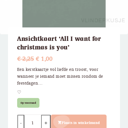
Ansichtkaart ‘All I want for
christmas is you’
Oorspronkelijke
Huidige
€
2,25
€
1,00
prijs
prijs
Een kerstkaartje vol liefde en troost, voor
wanneer je iemand moet missen rondom de
was:
is:
feestdagen…
€ 2,25.
€ 1,00.
♡
Op voorraad
Quantity
Plaats in winkelmand