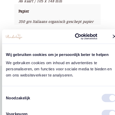
A6 kaart / 105 x 148 mm
Papier
350 grs Italiaans organisch geschept papier
Copyright
Vlinderkusje®
Wij gebruiken cookies om je persoonlijk beter te helpen
We gebruiken cookies om inhoud en advertenties te
personaliseren, om functies voor sociale media te bieden en
om ons websiteverkeer te analyseren.
Gerelateerde
west
east
producten
Toestemmingsselectie
Noodzakelijk
Voorkeuren