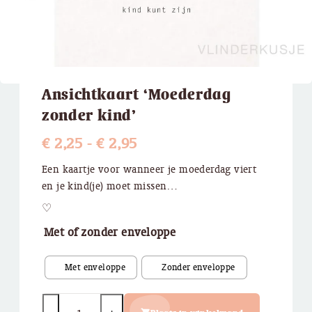
Ansichtkaart ‘Moederdag
zonder kind’
Prijsklasse:
€
2,25
-
€
2,95
€ 2,25
Een kaartje voor wanneer je moederdag viert
en je kind(je) moet missen…
tot
♡
€ 2,95
Met of zonder enveloppe
Quantity