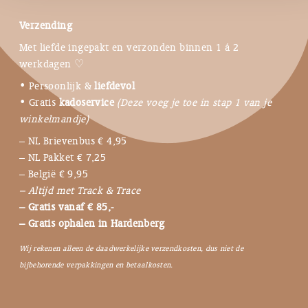
Verzending
Met liefde ingepakt en verzonden binnen 1 á 2
werkdagen ♡
• Persoonlijk &
liefdevol
• Gratis
kadoservice
(Deze voeg je toe in stap 1 van je
winkelmandje)
– NL Brievenbus € 4,95
– NL Pakket € 7,25
– België € 9,95
– Altijd met Track & Trace
– Gratis vanaf € 85,-
– Gratis ophalen in Hardenberg
Wij rekenen alleen de daadwerkelijke verzendkosten, dus niet de
bijbehorende verpakkingen en betaalkosten.