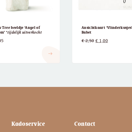
 Tree beeldje ‘Angel of
Ansichtkaart ‘Vlinderkusjes’
𝑡𝑖𝑗𝑑𝑒𝑙𝑖𝑗𝑘 𝑢𝑖𝑡𝑣𝑒𝑟𝑘𝑜𝑐ℎ𝑡
Babet
Oorspronkelijke
Huidige
95
€
2,50
€
1,00
prijs
prijs
east
was:
is:
€ 2,50.
€ 1,00.
Kadoservice
Contact