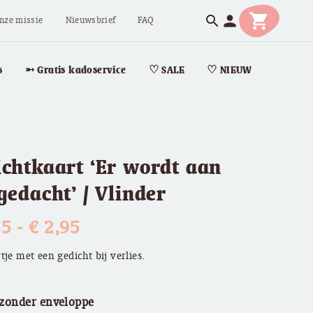
shopping_cart
person
search
nze missie
Nieuwsbrief
FAQ
s
➵ Gratis kadoservice
♡ SALE
♡ NIEUW
ichtkaart ‘Er wordt aan
gedacht’ / Vlinder
Prijsklasse:
25
-
€
2,95
€ 2,25
tje met een gedicht bij verlies.
tot
 zonder enveloppe