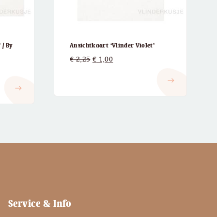
 / By
Ansichtkaart ‘Vlinder Violet’
Oorspronkelijke
Huidige
€
2,25
€
1,00
prijs
prijs
east
was:
is:
east
€ 2,25.
€ 1,00.
Service & Info