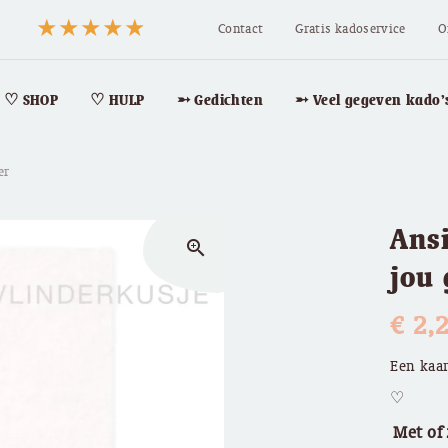
Contact
Gratis kadoservice
O
♡ SHOP
♡ HULP
➵ Gedichten
➵ Veel gegeven kado’
er
Ans
zoom_in
jou 
€
2,
Een kaar
♡
Met of