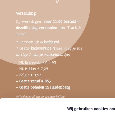
Verzending
Op werkdagen:
voor 11.00 besteld =
dezelfde dag verzonden
mét ‘Track &
Trace’.
• Persoonlijk &
liefdevol
• Gratis
kadoservice
(Deze voeg je toe
in stap 1 van je winkelmandje)
– NL Brievenbus € 4,95
– NL Pakket € 7,25
– België € 9,95
– Gratis vanaf € 85,-
– Gratis ophalen in Hardenberg
Wij rekenen alleen de daadwerkelijke
verzendkosten, dus niet de bijbehorende
Wij gebruiken cookies om 
verpakkingen en betaalkosten.