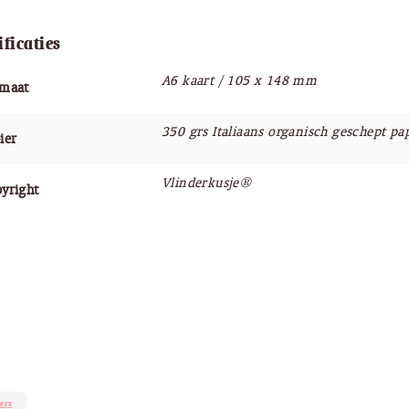
ificaties
A6 kaart / 105 x 148 mm
rmaat
350 grs Italiaans organisch geschept pa
ier
Vlinderkusje®
yright
ers