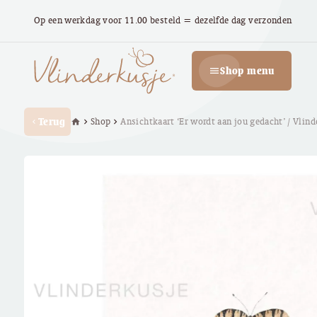
Op een werkdag voor 11.00 besteld = dezelfde dag verzonden
Shop menu
menu
Terug
Shop
Ansichtkaart ‘Er wordt aan jou gedacht’ / Vlind
home
chevron_right
chevron_right
chevron_left