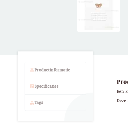
card_giftcard
Productinformatie
Pro
ballot
Specificaties
Een k
Deze 
category
Tags